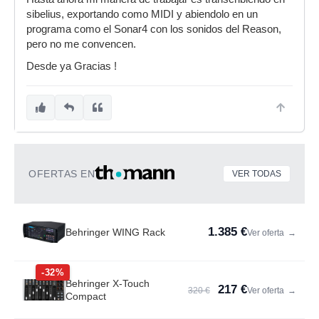
sibelius, exportando como MIDI y abiendolo en un
programa como el Sonar4 con los sonidos del Reason,
pero no me convencen.
Desde ya Gracias !
OFERTAS EN
VER TODAS
1.385 €
Behringer WING Rack
Ver oferta
→
-32%
Behringer X-Touch
217 €
320 €
Ver oferta
→
Compact