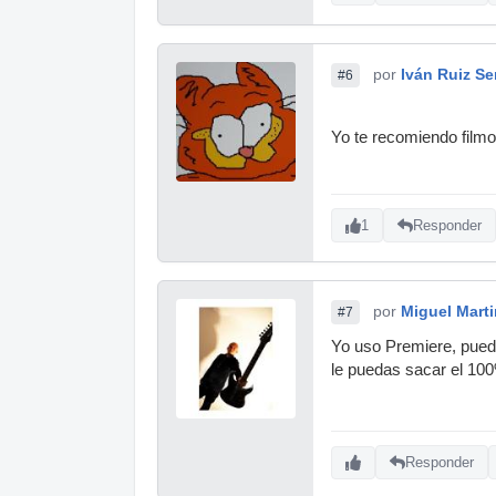
por
Iván Ruiz S
#6
Yo te recomiendo filmo
1
Responder
por
Miguel Mart
#7
Yo uso Premiere, puedo 
le puedas sacar el 10
Responder