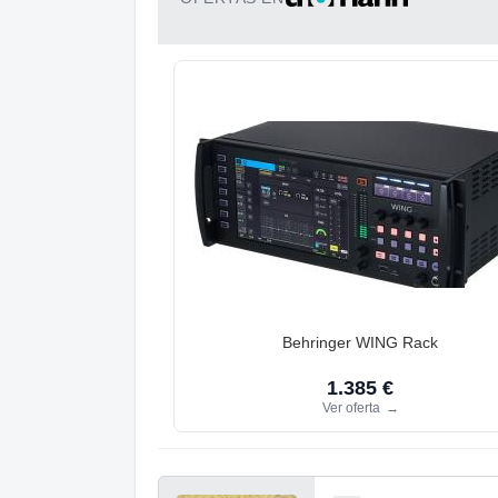
Behringer WING Rack
1.385 €
Ver oferta
→