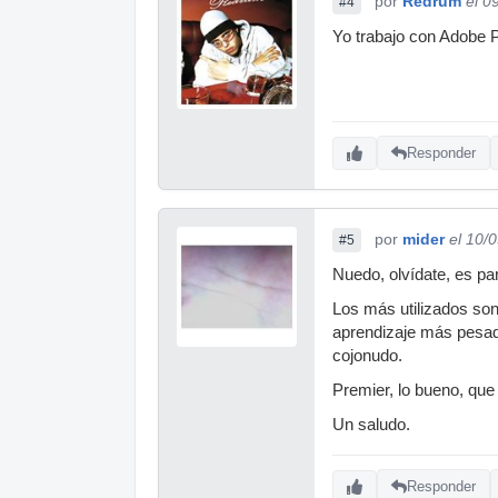
por
Redrum
el 0
#4
Yo trabajo con Adobe P
Responder
por
mider
el 10/
#5
Nuedo, olvídate, es pa
Los más utilizados son
aprendizaje más pesada
cojonudo.
Premier, lo bueno, que
Un saludo.
Responder