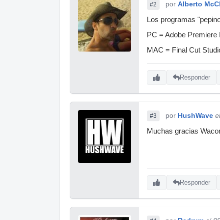
por
Alberto McC
#2
Los programas "pepino
PC = Adobe Premiere
MAC = Final Cut Studi
Responder
por
HushWave
e
#3
Muchas gracias Wacom
Responder