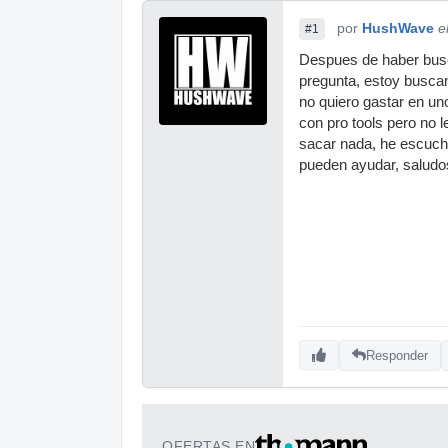
por
HushWave
e
#1
Despues de haber busc
pregunta, estoy busca
no quiero gastar en un
con pro tools pero no 
sacar nada, he escuch
pueden ayudar, saludo
Responder
OFERTAS EN