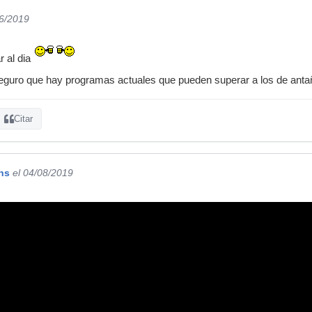
06/2019
r al dia
guro que hay programas actuales que pueden superar a los de anta
Citar
ns
el 04/08/2019