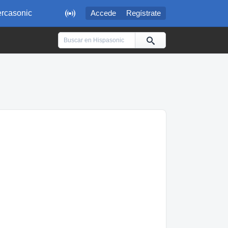

rcasonic
Accede
Regístrate