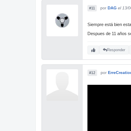
por
DAG
el 13/
#11
Siempre está bien esta
Despues de 11 años se
Responder
por
ErreCreatio
#12