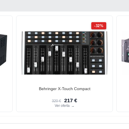
-32%
Behringer X-Touch Compact
217 €
320 €
Ver oferta
→