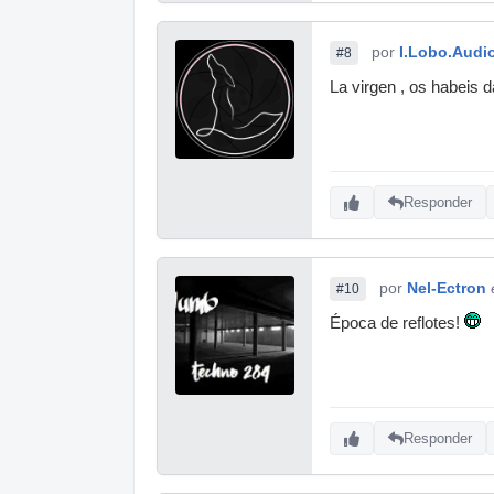
por
I.Lobo.Audi
#8
La virgen , os habeis
Responder
por
Nel-Ectron
#10
Época de reflotes!
Responder