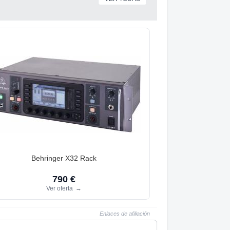
Behringer X32 Rack
790 €
Ver oferta
→
Enlaces de afiliación