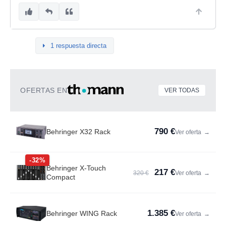
1 respuesta directa
OFERTAS EN
VER TODAS
790 €
Behringer X32 Rack
Ver oferta
→
-32%
Behringer X-Touch
217 €
320 €
Ver oferta
→
Compact
1.385 €
Behringer WING Rack
Ver oferta
→