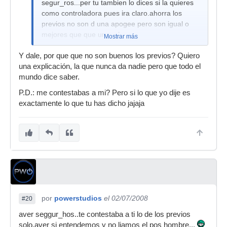
segur_ros...per tu tambien lo dices si la quieres
como controladora pues ira claro.ahorra los
previos no son d una apogee pero son igual o
mejores que que una mbox,
Mostrar más
pospuesto.
Y dale, por que que no son buenos los previos? Quiero
una explicación, la que nunca da nadie pero que todo el
mundo dice saber.
P.D.: me contestabas a mi? Pero si lo que yo dije es
exactamente lo que tu has dicho jajaja
por
powerstudios
el 02/07/2008
#20
aver seggur_hos..te contestaba a ti lo de los previos
solo,aver si entendemos y no liamos el pos hombre...