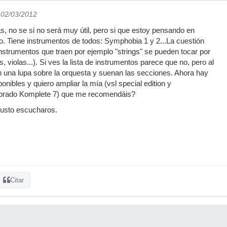
 02/03/2012
s, no se si no será muy útil, pero si que estoy pensando en
o. Tiene instrumentos de todos: Symphobia 1 y 2...La cuestión
instrumentos que traen por ejemplo "strings" se pueden tocar por
, violas...). Si ves la lista de instrumentos parece que no, pero al
 una lupa sobre la orquesta y suenan las secciones. Ahora hay
nibles y quiero ampliar la mía (vsl special edition y
prado Komplete 7) que me recomendáis?
usto escucharos.
Citar