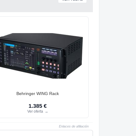
Behringer WING Rack
1.385 €
Ver oferta
→
Enlaces de afiliación