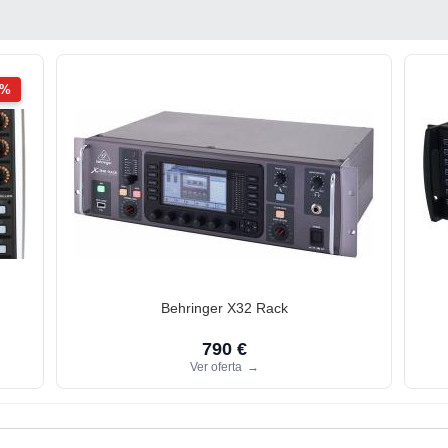
2%
Behringer X32 Rack
790 €
Ver oferta
→