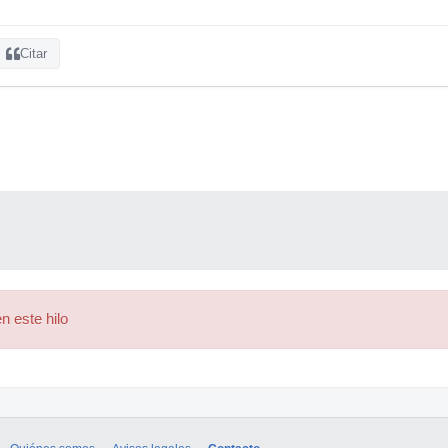
Citar
n este hilo