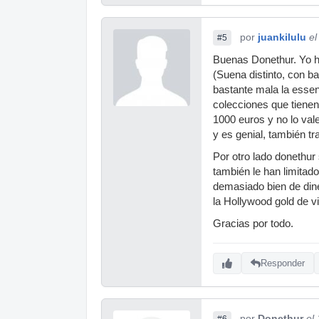
por
juankilulu
el
#5
Buenas Donethur. Yo h
(Suena distinto, con b
bastante mala la essen
colecciones que tienen
1000 euros y no lo vale
y es genial, también tr
Por otro lado donethur 
también le han limitad
demasiado bien de dine
la Hollywood gold de v
Gracias por todo.
Responder
por
Donethur
el
#6