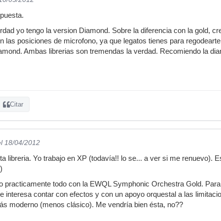
spuesta.
erdad yo tengo la version Diamond. Sobre la diferencia con la gold, c
son las posiciones de microfono, ya que legatos tienes para regodearte
iamond. Ambas librerias son tremendas la verdad. Recomiendo la dia
Citar
el 18/04/2012
 libreria. Yo trabajo en XP (todavía!! lo se... a ver si me renuevo). E
)
bajo practicamente todo con la EWQL Symphonic Orchestra Gold. Pa
 me interesa contar con efectos y con un apoyo orquestal a las lim
ás moderno (menos clásico). Me vendría bien ésta, no??