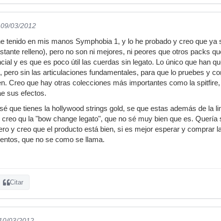
 09/03/2012
e tenido en mis manos Symphobia 1, y lo he probado y creo que ya s
astante relleno), pero no son ni mejores, ni peores que otros packs q
cial y es que es poco útil las cuerdas sin legato. Lo único que han q
, pero sin las articulaciones fundamentales, para que lo pruebes y c
n. Creo que hay otras colecciones más importantes como la spitfire, q
ae sus efectos.
sé que tienes la hollywood strings gold, se que estas además de la lim
o creo qu la "bow change legato", que no sé muy bien que es. Quería 
ro y creo que el producto está bien, si es mejor esperar y comprar l
ientos, que no se como se llama.
Citar
 10/03/2012