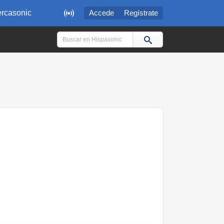

rcasonic
Accede
Regístrate