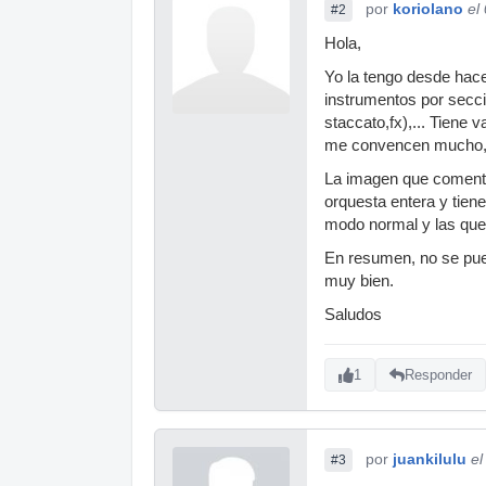
por
koriolano
el
#2
Hola,
Yo la tengo desde hac
instrumentos por secci
staccato,fx),... Tiene 
me convencen mucho, s
La imagen que comenta
orquesta entera y tien
modo normal y las que
En resumen, no se pue
muy bien.
Saludos
1
Responder
por
juankilulu
el
#3