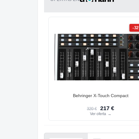
-3
Behringer X-Touch Compact
217 €
320 €
Ver oferta
→