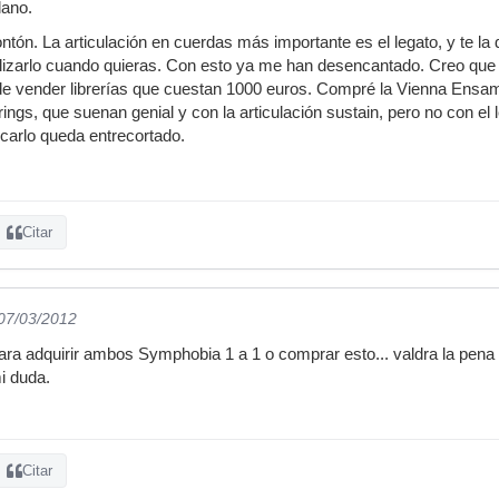
lano.
tón. La articulación en cuerdas más importante es el legato, y te la
lizarlo cuando quieras. Con esto ya me han desencantado. Creo que 
de vender librerías que cuestan 1000 euros. Compré la Vienna Ensamb
rings, que suenan genial y con la articulación sustain, pero no con el 
ocarlo queda entrecortado.
Citar
 07/03/2012
 para adquirir ambos Symphobia 1 a 1 o comprar esto... valdra la pe
i duda.
Citar