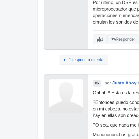
Por último, un DSP es 
microprocesador que p
operaciones numéricas 
emulan los sonidos de 
1
Responder
1 respuesta directa
por
Justo Aboy
#6
Ohhhh!!! Esta es la re
?Entonces puedo conclu
en mi cabeza, no estar
hay en ellas son crea
?O sea, que nada me i
Muuuuuuuuchas graci