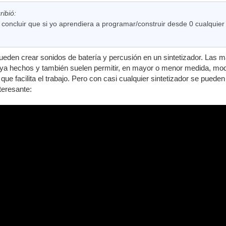
ribió:
oncluir que si yo aprendiera a programar/construir desde 0 cualquier 
eden crear sonidos de batería y percusión en un sintetizador. Las 
ya hechos y también suelen permitir, en mayor o menor medida, modi
 que facilita el trabajo. Pero con casi cualquier sintetizador se puede
teresante: