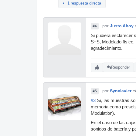
1 respuesta directa
por
Justo Aboy
#4
Si pudiera esclarecer 
S+S, Modelado físico, e
agradecimiento.
Responder
por
Synclavier
e
#5
#3
Sí, las muestras son
memoria como presets
Modulation).
En el caso de las caja
sonidos de batería y p