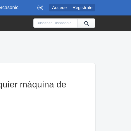

rcasonic
Accede
Regístrate
quier máquina de