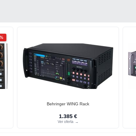
2%
Behringer WING Rack
1.385 €
Ver oferta
→