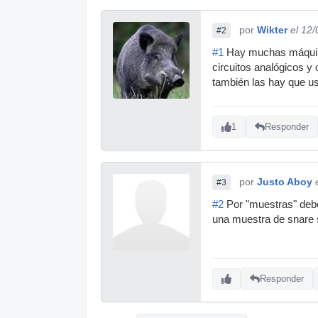
por
Wikter
el 12
#2
#1
Hay muchas máquinas
circuitos analógicos y
también las hay que u
1
Responder
por
Justo Aboy
#3
#2
Por "muestras" debo
una muestra de snare s
Responder