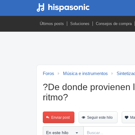
Últimos posts
Soluciones
Consejos de compra
Foros
Música e instrumentos
Sintetiza
?De donde provienen l
ritmo?
Enviar post
Seguir este hilo
Ma