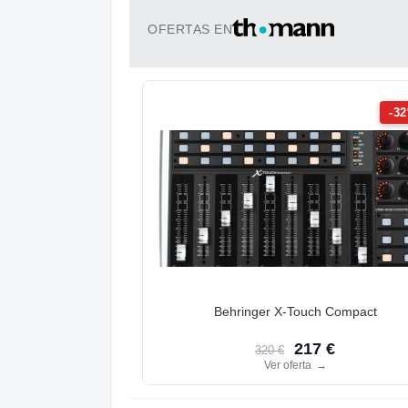
OFERTAS EN
-3
Behringer X-Touch Compact
217 €
320 €
Ver oferta
→