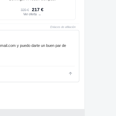
217 €
320 €
Ver oferta
→
Enlaces de afiliación
gmail.com y puedo darte un buen par de