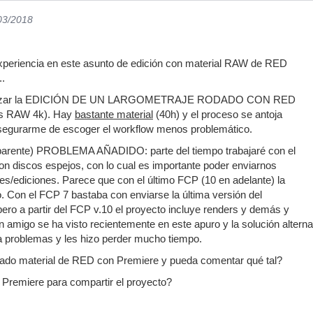
/03/2018
 experiencia en este asunto de edición con material RAW de RED
.
enzar la EDICIÓN DE UN LARGOMETRAJE RODADO CON RED
s RAW 4k). Hay
bastante material
(40h) y el proceso se antoja
 asegurarme de escoger el workflow menos problemático.
parente) PROBLEMA AÑADIDO: parte del tiempo trabajaré con el
 con discos espejos, con lo cual es importante poder enviarnos
es/ediciones. Parece que con el último FCP (10 en adelante) la
 Con el FCP 7 bastaba con enviarse la última versión del
ero a partir del FCP v.10 el proyecto incluye renders y demás y
amigo se ha visto recientemente en este apuro y la solución altern
a problemas y les hizo perder mucho tiempo.
tado material de RED con Premiere y pueda comentar qué tal?
Premiere para compartir el proyecto?