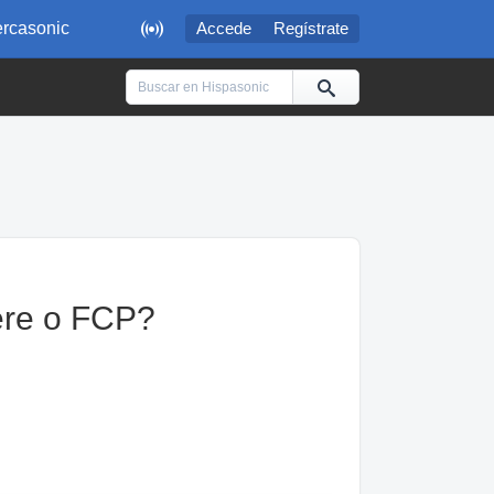

rcasonic
Accede
Regístrate
ere o FCP?