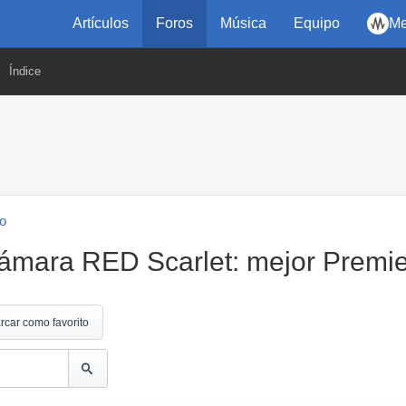
Artículos
Foros
Música
Equipo
Me
Índice
eo
cámara RED Scarlet: mejor Premi
rcar como favorito