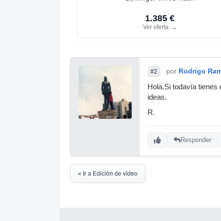
1.385 €
Ver oferta
→
por
Rodrigo Ram
#2
Hola.Si todavía tiene
ideas.
R.
Responder
« Ir a Edición de vídeo