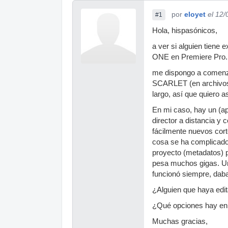
por
eloyet
el 12
#1
Hola, hispasónicos,
a ver si alguien tiene
ONE en Premiere Pro..
me dispongo a com
SCARLET (en archivo
largo, así que quiero
En mi caso, hay un (a
director a distancia y
fácilmente nuevos cort
cosa se ha complicado.
proyecto (metadatos) p
pesa muchos gigas. Un 
funcionó siempre, dab
¿Alguien que haya edi
¿Qué opciones hay en 
Muchas gracias,