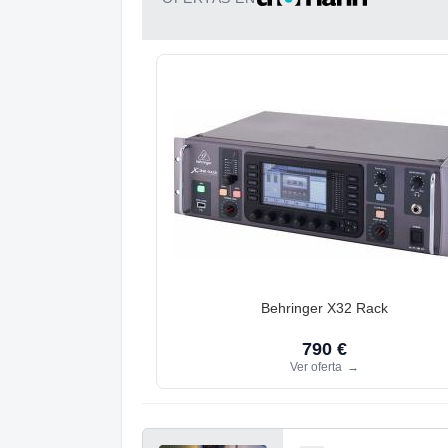
Behringer X32 Rack
790 €
Ver oferta
→