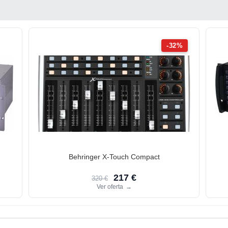
-32%
Behringer X-Touch Compact
217 €
320 €
Ver oferta
→