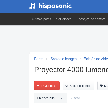
Últimos posts
Soluciones
Consejos de compra
Foros
Sonido e imagen
Edición de víd
Proyector 4000 lúmen
Enviar post
Seguir este hilo
Ma