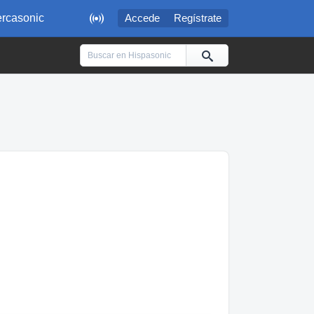

rcasonic
Accede
Regístrate