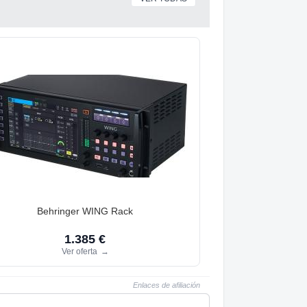
Behringer WING Rack
1.385 €
Ver oferta
→
Enlaces de afiliación