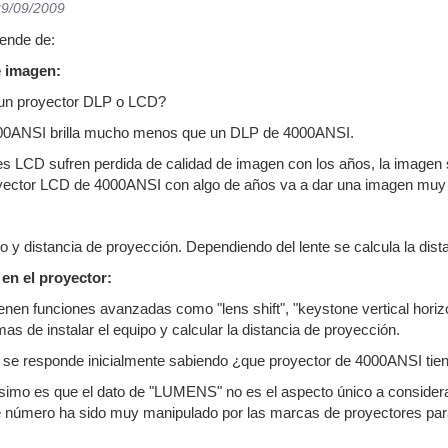
29/09/2009
pende de:
e imagen:
a un proyector DLP o LCD?
000ANSI brilla mucho menos que un DLP de 4000ANSI.
 LCD sufren perdida de calidad de imagen con los años, la imagen se
oyector LCD de 4000ANSI con algo de años va a dar una imagen muy in
ño y distancia de proyección. Dependiendo del lente se calcula la dis
en el proyector:
enen funciones avanzadas como "lens shift", "keystone vertical horizo
as de instalar el equipo y calcular la distancia de proyección.
s se responde inicialmente sabiendo ¿que proyector de 4000ANSI
imo es que el dato de "LUMENS" no es el aspecto único a considera
 número ha sido muy manipulado por las marcas de proyectores para