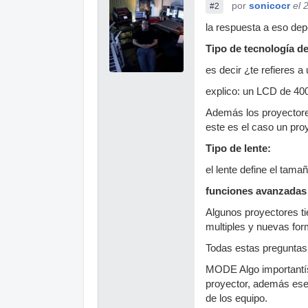
por
sonicocr
el 
#2
la respuesta a eso de
Tipo de tecnología d
es decir ¿te refieres 
explico: un LCD de 4
Además los proyectores
este es el caso un pr
Tipo de lente:
el lente define el tama
funciones avanzadas 
Algunos proyectores ti
multiples y nuevas form
Todas estas pregunta
MODE Algo importantís
proyector, además ese
de los equipo.