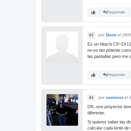
Responder
por
Dune
el 29/
#3
Es un hitachi CP-SX13
no es tan potente como
las pantallas pero me 
Responder
por
sonicocr
el 
#4
OK..ese proyector tien
diferente.
Si quieres saber las d
calcular cada lente de