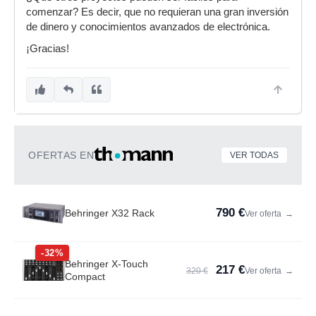
comenzar? Es decir, que no requieran una gran inversión
de dinero y conocimientos avanzados de electrónica.
¡Gracias!
OFERTAS EN
VER TODAS
790 €
Behringer X32 Rack
Ver oferta
→
-32%
Behringer X-Touch
217 €
320 €
Ver oferta
→
Compact