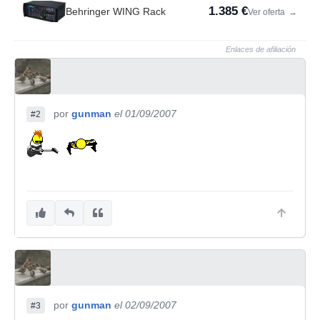
1.385 €
Behringer WING Rack
Ver oferta
→
Enlaces de afiliación
por
gunman
el 01/09/2007
#2
por
gunman
el 02/09/2007
#3