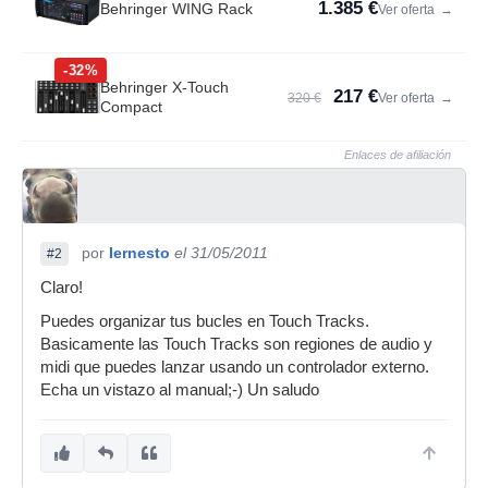
1.385 €
Behringer WING Rack
Ver oferta
→
-32%
Behringer X-Touch
217 €
320 €
Ver oferta
→
Compact
Enlaces de afiliación
por
Iernesto
el 31/05/2011
#2
Claro!
Puedes organizar tus bucles en Touch Tracks.
Basicamente las Touch Tracks son regiones de audio y
midi que puedes lanzar usando un controlador externo.
Echa un vistazo al manual;-) Un saludo