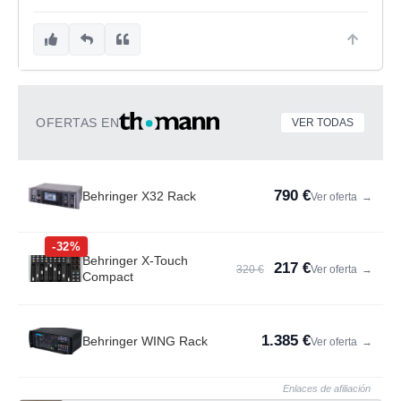
OFERTAS EN
VER TODAS
790 €
Behringer X32 Rack
Ver oferta
→
-32%
Behringer X-Touch
217 €
320 €
Ver oferta
→
Compact
1.385 €
Behringer WING Rack
Ver oferta
→
Enlaces de afiliación