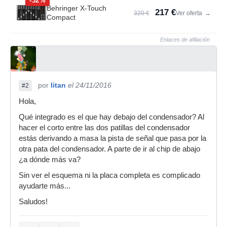
-32%
Behringer X-Touch
217 €
320 €
Ver oferta
→
Compact
Enlaces de afiliación
por
litan
el 24/11/2016
#2
Hola,
Qué integrado es el que hay debajo del condensador? Al
hacer el corto entre las dos patillas del condensador
estás derivando a masa la pista de señal que pasa por la
otra pata del condensador. A parte de ir al chip de abajo
¿a dónde más va?
Sin ver el esquema ni la placa completa es complicado
ayudarte más...
Saludos!