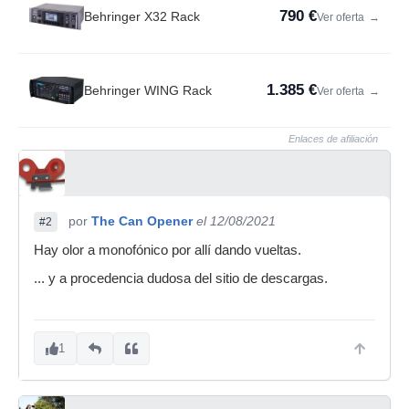
790 €
Behringer X32 Rack
Ver oferta
→
1.385 €
Behringer WING Rack
Ver oferta
→
Enlaces de afiliación
por
The Can Opener
el 12/08/2021
#2
Hay olor a monofónico por allí dando vueltas.
... y a procedencia dudosa del sitio de descargas.
1