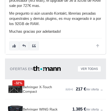
procesador (M3 Max), el upgrade de 36 a 92GB de RAM
sale por 727€ mas.
Me pregunto si aún usando Kontakt, librerias pesadas
orquestrales y demás plugins, es muy exagerado ir a por
los 92GB de RAM.
Muchas gracias por adelantado!
OFERTAS EN
VER TODAS
-32%
Behringer X-Touch
217 €
320 €
Ver oferta
→
Compact
1.385 €
Behringer WING Rack
Ver oferta
→