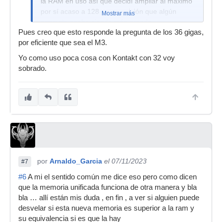
la RAM en uso así que decidí ampliar al máximo
por sí acaso a 128 , en previsión que algún
Mostrar más
proyecto acabe siendo más grande
Pues creo que esto responde la pregunta de los 36 gigas,
por eficiente que sea el M3.
Yo como uso poca cosa con Kontakt con 32 voy
sobrado.
por
Arnaldo_Garcia
el 07/11/2023
#7
#6
A mi el sentido común me dice eso pero como dicen
que la memoria unificada funciona de otra manera y bla
bla … allí están mis duda , en fin , a ver si alguien puede
desvelar si esta nueva memoria es superior a la ram y
su equivalencia si es que la hay