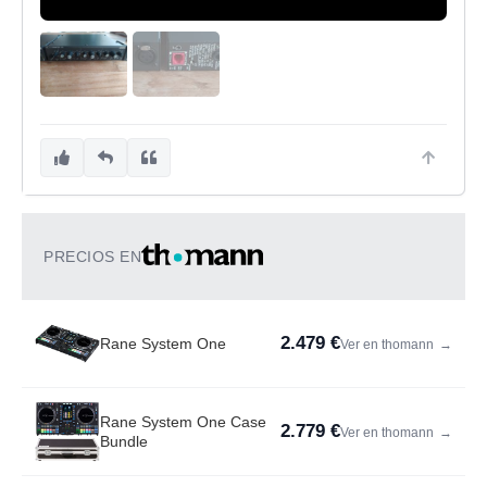
PRECIOS EN
2.479 €
Rane System One
Ver en thomann
→
Rane System One Case
2.779 €
Ver en thomann
→
Bundle