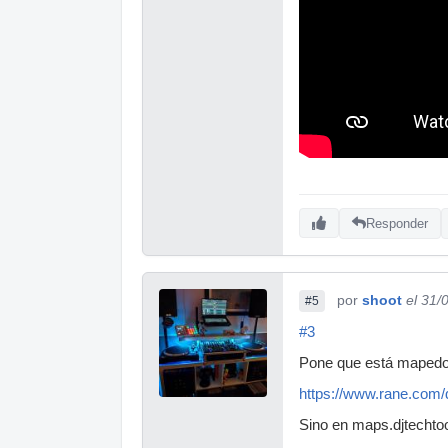
Responder
por
shoot
el 31/
#5
#3
Pone que está mapedo d
https://www.rane.com
Sino en maps.djtechto