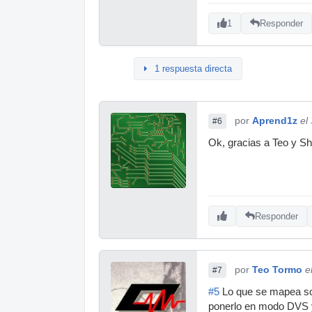
1
Responder
1 respuesta directa
por
Aprend1z
el
#6
Ok, gracias a Teo y Sh
Responder
por
Teo Tormo
e
#7
#5
Lo que se mapea son 
ponerlo en modo DVS y 