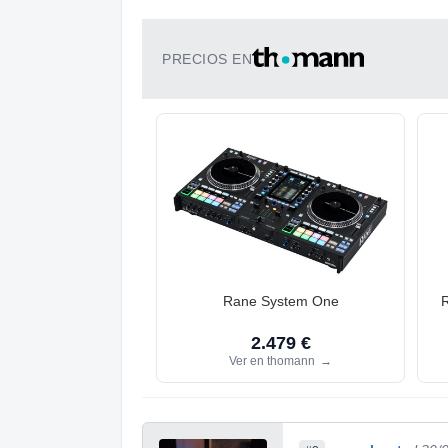
PRECIOS EN
Rane System One
2.479 €
Ver en thomann
→