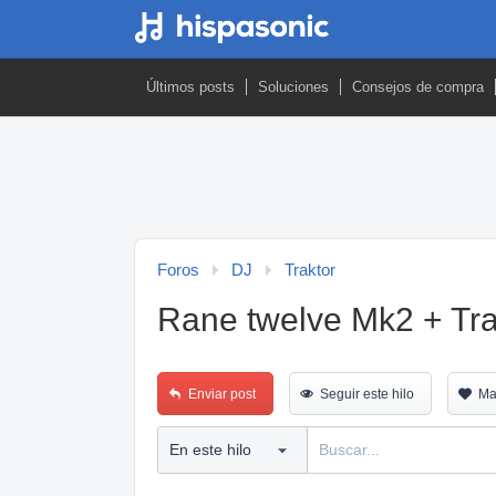
Últimos posts
Soluciones
Consejos de compra
Foros
DJ
Traktor
Rane twelve Mk2 + Tra
Enviar post
Seguir este hilo
Ma