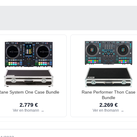
Rane System One Case Bundle
Rane Performer Thon Case
Bundle
2.779 €
2.269 €
Ver en thomann
→
Ver en thomann
→