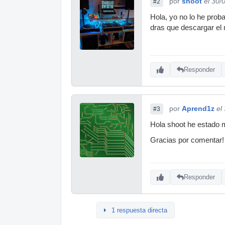
por
shoot
el 30/
#2
Hola, yo no lo he proba
dras que descargar el 
Responder
por
Aprend1z
el
#3
Hola shoot he estado m
Gracias por comentar!
Responder
1 respuesta directa