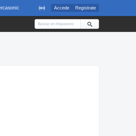

rcasonic
Accede
Regístrate