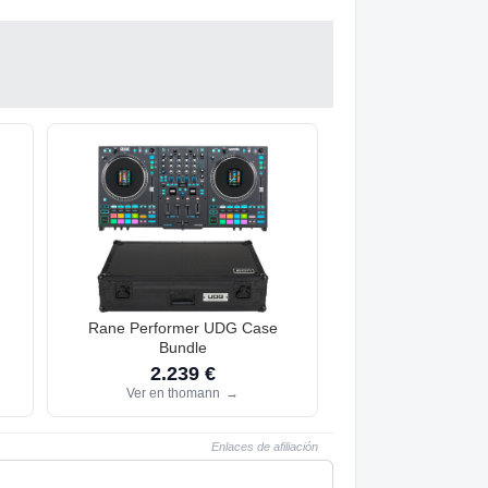
Rane Performer UDG Case
Bundle
2.239 €
Ver en thomann
→
Enlaces de afiliación