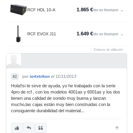
1.865 €
RCF HDL 10-A
Ver en thomann
→
1.649 €
RCF EVOX J11
Ver en thomann
→
Enlaces de afiliación
por
iortxtriton
el 11/11/2013
#2
Hola!!si te sirve de ayuda, yo he trabajado con la serie
4pro de rcf , con los modelos 4001as y 6001as y los dos
tienen una calidad de sonido muy buena y lanzan
mucho,las cajas están muy bien construidas con la
consiguiente durabilidad del material...