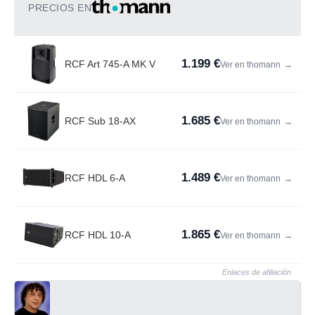
PRECIOS EN
1.199 €
RCF Art 745-A MK V
Ver en thomann
→
1.685 €
RCF Sub 18-AX
Ver en thomann
→
1.489 €
RCF HDL 6-A
Ver en thomann
→
1.865 €
RCF HDL 10-A
Ver en thomann
→
Enlaces de afiliación