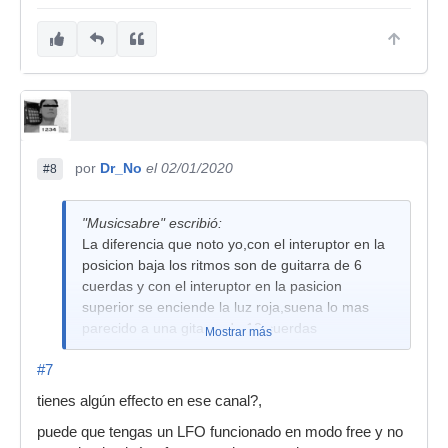
por
Dr_No
el 02/01/2020
#8
"Musicsabre" escribió:
La diferencia que noto yo,con el interuptor en la
posicion baja los ritmos son de guitarra de 6
cuerdas y con el interuptor en la pasicion
superior se enciende la luz roja,suena lo mas
parecido a una gitarra de 12 cuerdas
Mostrar más
Reason suite 11
#7
tienes algún effecto en ese canal?,
puede que tengas un LFO funcionado en modo free y no