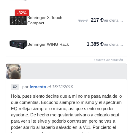
-32%
Behringer X-Touch
217 €
320 €
Ver oferta
→
Compact
1.385 €
Behringer WING Rack
Ver oferta
→
Enlaces de afiliación
por
Iernesto
el 15/12/2019
#2
Hola, pues siento decirte que a mi no me pasa nada de lo
que comentas. Escucho siempre lo mismo y el spectrum
EQ refleja siempre lo mismo, así que siento no poder
ayudarte. De hecho me gustaría salvarlo y colgarlo aquí
para ver si te sirve y poderlo contrastar, pero no vas a
poder abrirlo al haberlo salvado en la V11. Por cierto el