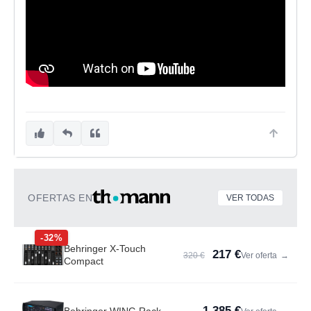
OFERTAS EN
VER TODAS
-32%
Behringer X-Touch
217 €
320 €
Ver oferta
→
Compact
1.385 €