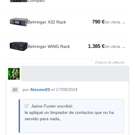
Compact
790 €
Behringer X32 Rack
Ver oferta
→
1.385 €
Behringer WING Rack
Ver oferta
→
Enlaces de afiliación
por
Alexmx03
el 17/09/2024
#2
Jaime Fuster escribió:
le apliqué un limpiador de contactos que no ha
servido para nada,