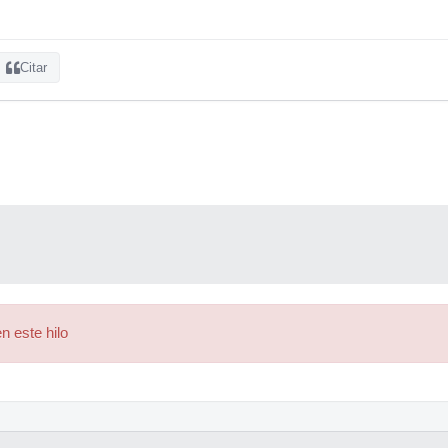
Citar
n este hilo