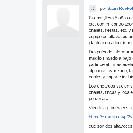
por
Satin Rocke
#1
Buenas,llevo 5 años a
etc, con mi controlado
chalets, fiestas, etc, 
equipo de altavoces pr
planteando adquirir uno
Después de informarm
medio tirando a bajo
partir de ahí más adel
algo más avanzado, ta
cables y soporte inclui
Los encargos suelen s
chalets, fincas y loca
personas.
Viendo a primera vista
https://djmania.es/p/
que son dos altavoces 