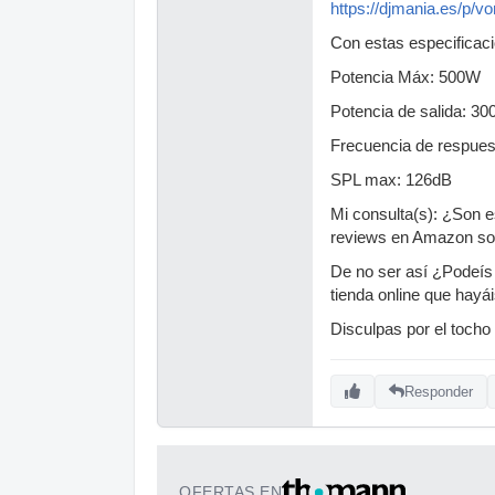
https://djmania.es/p/v
Con estas especificac
Potencia Máx: 500W
Potencia de salida: 3
Frecuencia de respues
SPL max: 126dB
Mi consulta(s): ¿Son e
reviews en Amazon sobr
De no ser así ¿Podeís
tienda online que hayá
Disculpas por el tocho
Responder
OFERTAS EN