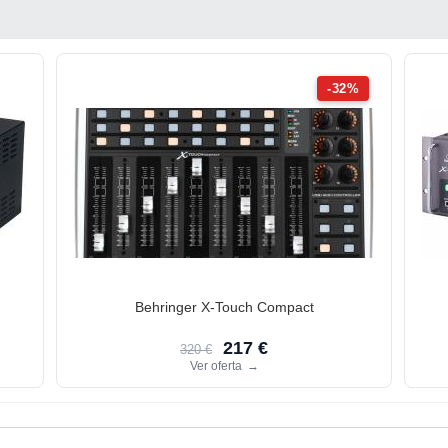
-32%
Behringer X-Touch Compact
217 €
320 €
Ver oferta
→