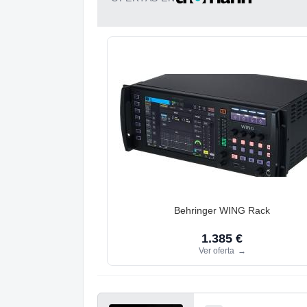
Behringer WING Rack
1.385 €
Ver oferta
→