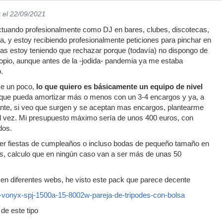
t
el 22/09/2021
ctuando profesionalmente como DJ en bares, clubes, discotecas,
ra, y estoy recibiendo profesionalmente peticiones para pinchar en
y las estoy teniendo que rechazar porque (todavía) no dispongo de
opio, aunque antes de la -jodida- pandemia ya me estaba
.
e un poco,
lo que quiero es básicamente un equipo de nivel
que pueda amortizar más o menos con un 3-4 encargos y ya, a
ante, si veo que surgen y se aceptan mas encargos, plantearme
l vez. Mi presupuesto máximo sería de unos 400 euros, con
dos.
er fiestas de cumpleaños o incluso bodas de pequeño tamaño en
les, calculo que en ningún caso van a ser más de unas 50
 en diferentes webs, he visto este pack que parece decente
2x-vonyx-spj-1500a-15-8002w-pareja-de-tripodes-con-bolsa
de este tipo