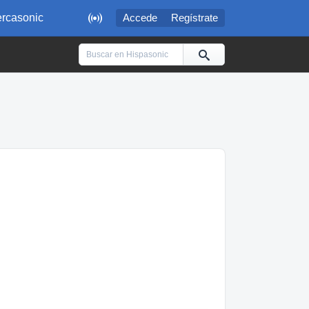

rcasonic
Accede
Regístrate