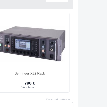
Behringer X32 Rack
790 €
Ver oferta
→
Enlaces de afiliación