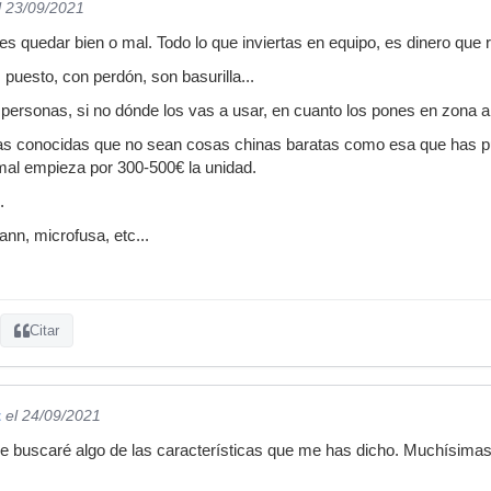
l 23/09/2021
es quedar bien o mal. Todo lo que inviertas en equipo, es dinero que 
uesto, con perdón, son basurilla...
ersonas, si no dónde los vas a usar, en cuanto los pones en zona abie
as conocidas que no sean cosas chinas baratas como esa que has p
al empieza por 300-500€ la unidad.
.
nn, microfusa, etc...
Citar
t
el 24/09/2021
e buscaré algo de las características que me has dicho. Muchísimas