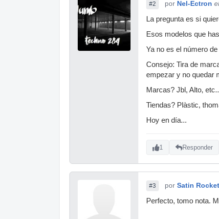
por
Nel-Ectron
e
#2
La pregunta es si quier
Esos modelos que has p
Ya no es el número de p
Consejo: Tira de marc
empezar y no quedar m
Marcas? Jbl, Alto, etc..
Tiendas? Plàstic, thoma
Hoy en día...
1
Responder
por
Satin Rocke
#3
Perfecto, tomo nota. M