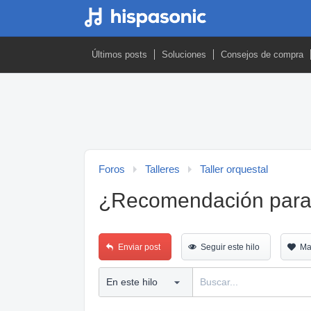
Últimos posts
Soluciones
Consejos de compra
Foros
Talleres
Taller orquestal
¿Recomendación para u
Enviar post
Seguir este hilo
Ma