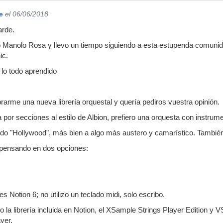
e
el 06/06/2018
arde.
 Manolo Rosa y llevo un tiempo siguiendo a esta estupenda comunida
ic.
 lo todo aprendido
arme una nueva librería orquestal y quería pediros vuestra opinión.
por secciones al estilo de Albion, prefiero una orquesta con instrume
ido "Hollywood", más bien a algo más austero y camarístico. Tambié
 pensando en dos opciones:
es Notion 6; no utilizo un teclado midi, solo escribo.
o la librería incluida en Notion, el XSample Strings Player Edition y VS
yer.