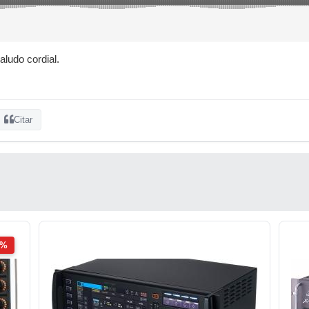
ludo cordial.
Citar
2%