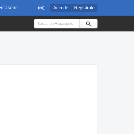

rcasonic
Accede
Regístrate