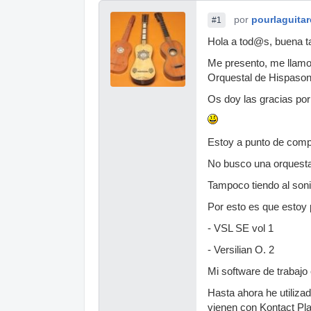
por
pourlaguitar
#1
Hola a tod@s, buena t
Me presento, me llamo
Orquestal de Hispason
Os doy las gracias por
Estoy a punto de compr
No busco una orquesta 
Tampoco tiendo al son
Por esto es que estoy
- VSL SE vol 1
- Versilian O. 2
Mi software de trabajo 
Hasta ahora he utilizad
vienen con Kontact Pla