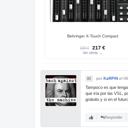
Behringer X-Touch Compact
217 €
320 €
Ver oferta
→
por
KaRPiN
el 0
#2
Tampoco es que tengas
que iría por las VSL, 
gratuito y si en el futu
Responder