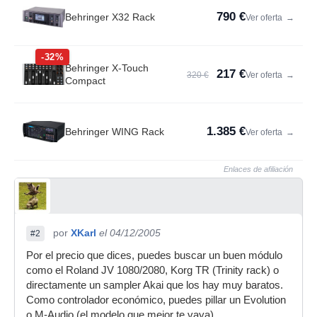
790 €
Behringer X32 Rack
Ver oferta
→
-32%
Behringer X-Touch
217 €
320 €
Ver oferta
→
Compact
1.385 €
Behringer WING Rack
Ver oferta
→
Enlaces de afiliación
por
XKarl
el 04/12/2005
#2
Por el precio que dices, puedes buscar un buen módulo
como el Roland JV 1080/2080, Korg TR (Trinity rack) o
directamente un sampler Akai que los hay muy baratos.
Como controlador económico, puedes pillar un Evolution
o M-Audio (el modelo que mejor te vaya).