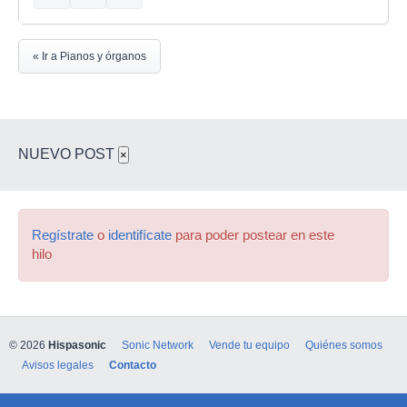
« Ir a Pianos y órganos
NUEVO POST
×
Regístrate
o
identifícate
para poder postear en este
hilo
© 2026
Hispasonic
Sonic Network
Vende tu equipo
Quiénes somos
Avisos legales
Contacto