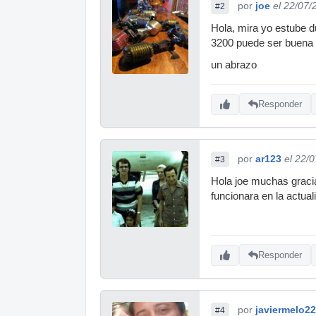
por
joe
el 22/07/
#2
Hola, mira yo estube d
3200 puede ser buena o
un abrazo
Responder
por
ar123
el 22/
#3
Hola joe muchas gracia
funcionara en la actu
Responder
por
javiermelo2
#4