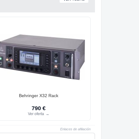
Behringer X32 Rack
790 €
Ver oferta
→
Enlaces de afiliación