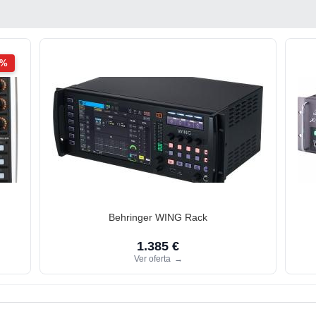
2%
Behringer WING Rack
1.385 €
Ver oferta
→