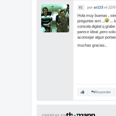
por
ar123
el 22/
#1
Hola muy buenas , sie
preguntar ami ...
... 
consola digital q grab
parece ideal ,pero sol
aconsejar algun porta
muchas gracias..
Responder
OFERTAS EN