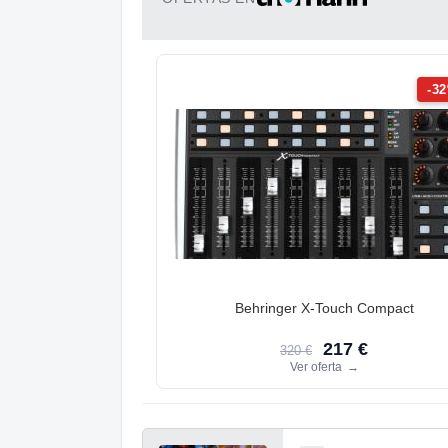
-3
Behringer X-Touch Compact
217 €
320 €
Ver oferta
→