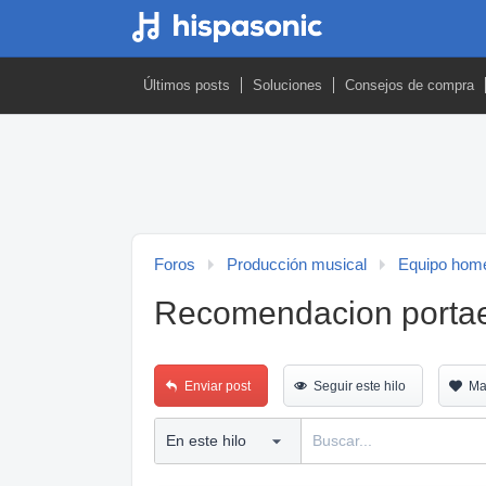
Últimos posts
Soluciones
Consejos de compra
Foros
Producción musical
Equipo home
Recomendacion portaes
Enviar post
Seguir este hilo
Ma