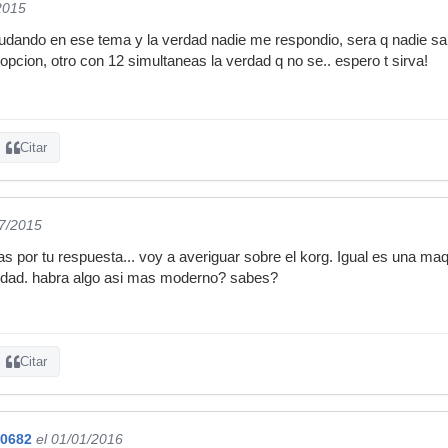
2015
udando en ese tema y la verdad nadie me respondio, sera q nadie sab
pcion, otro con 12 simultaneas la verdad q no se.. espero t sirva!
Citar
07/2015
s por tu respuesta... voy a averiguar sobre el korg. Igual es una m
alidad. habra algo asi mas moderno? sabes?
Citar
20682
el 01/01/2016