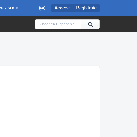

rcasonic
Accede
Regístrate