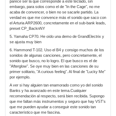
parece ser la que corresponde a este teclado, sin
embargo, para solos como el de "In the Cage", no me
acaba de convencer, o bien no se sacarle partido. La
verdad es que me convence más el sonido que saco con
el Arturia ARP2600, concretamente en el sub-bank leads,
preset CP_BacknNY
5. Yamaha CP70. He oído una demo de GrandElectrix y
se ajusta muy bien
6. Hammond T-102. Uso el B4 y consigo muchos de los
sonidos de algunas canciones, pero concretamente, el
sonido que busco, no lo logro. El que busco es el de
"Afterglow". Se oye muy bien en las canciones de su
primer solitario, "A curious feeling". Al final de "Lucky Me"
por ejemplo.
A ver si hay alguien tan enamorado como yo del sonido
Banks y ha avanzado en este tema.Cualquier
recomendación al respecto, será bien recibida. Supongo
que me faltan más instrumentos y seguro que hay VST's
que me pueden ayudar a conseguir este sonido tan
característico que me fascina.