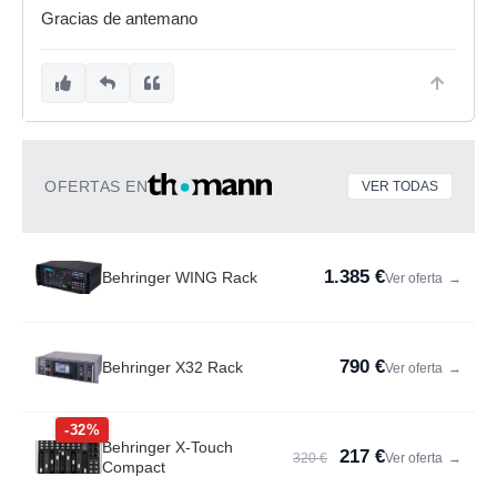
Gracias de antemano
OFERTAS EN
VER TODAS
1.385 €
Behringer WING Rack
Ver oferta
→
790 €
Behringer X32 Rack
Ver oferta
→
-32%
Behringer X-Touch
217 €
320 €
Ver oferta
→
Compact