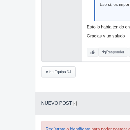
Eso sí, es impor
Esto lo había tenido 
Gracias y un saludo
Responder
« Ir a Equipo DJ
NUEVO POST
×
Regístrate
o
identifícate
para poder postear e