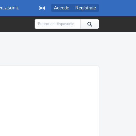

rcasonic
Accede
Regístrate