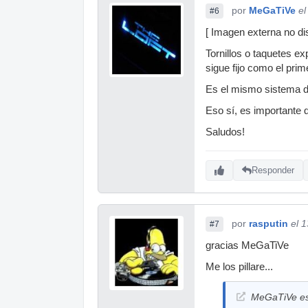
por
MeGaTiVe
el
#6
[ Imagen externa no dis
Tornillos o taquetes 
sigue fijo como el prim
Es el mismo sistema de
Eso sí, es importante 
Saludos!
Responder
por
rasputin
el 
#7
gracias MeGaTiVe
Me los pillare...
MeGaTiVe esc