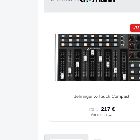
-3
Behringer X-Touch Compact
217 €
320 €
Ver oferta
→