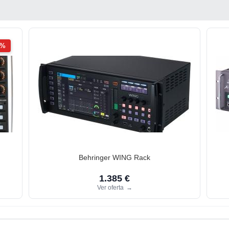
2%
Behringer WING Rack
1.385 €
Ver oferta
→