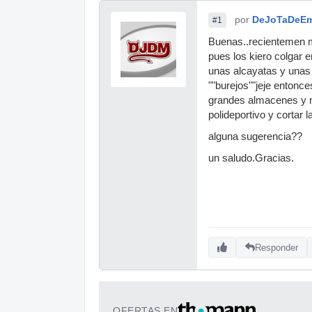
por
DeJoTaDeE
#1
Buenas..recientemen m
pues los kiero colgar 
unas alcayatas y unas 
""burejos""jeje entonce
grandes almacenes y no
polideportivo y cortar l
alguna sugerencia??
un saludo.Gracias.
Responder
OFERTAS EN