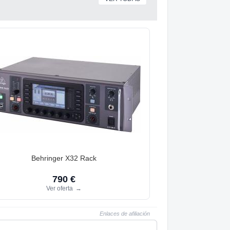
Behringer X32 Rack
790 €
Ver oferta
→
Enlaces de afiliación