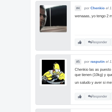
por
Chenkio
el 
#4
wenaaas, yo tengo 2 ma
Responder
por
rasputin
el 
#5
Chenkio las as puesto 
que tienen (10kg) y qu
un saludo y aver si me
Responder