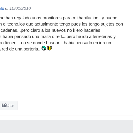
mE
el 10/01/2010
e han regalado unos monitores para mi habitacion...y bueno
en el techo,los que actualmente tengo pues los tengo sujetos con
cadenas...pero claro a los nuevos no kiero hacerles
s habia pensado una malla o red....pero he ido a ferreterias y
 tienen....no se donde buscar....habia pensado en ir a un
a red de una porteria..
Citar