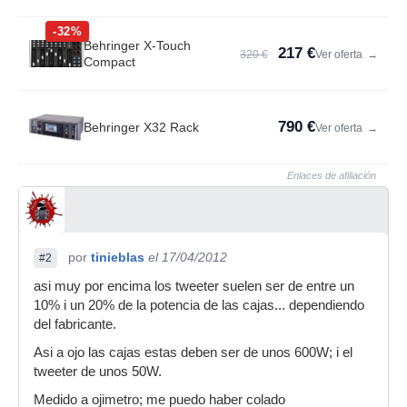
-32%
Behringer X-Touch
217 €
320 €
Ver oferta
→
Compact
790 €
Behringer X32 Rack
Ver oferta
→
Enlaces de afiliación
por
tinieblas
el 17/04/2012
#2
asi muy por encima los tweeter suelen ser de entre un
10% i un 20% de la potencia de las cajas... dependiendo
del fabricante.
Asi a ojo las cajas estas deben ser de unos 600W; i el
tweeter de unos 50W.
Medido a ojimetro; me puedo haber colado