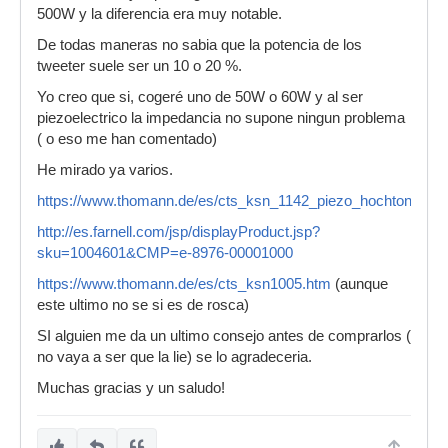
500W y la diferencia era muy notable.
De todas maneras no sabia que la potencia de los
tweeter suele ser un 10 o 20 %.
Yo creo que si, cogeré uno de 50W o 60W y al ser
piezoelectrico la impedancia no supone ningun problema
( o eso me han comentado)
He mirado ya varios.
https://www.thomann.de/es/cts_ksn_1142_piezo_hochtontreibe
http://es.farnell.com/jsp/displayProduct.jsp?
sku=1004601&CMP=e-8976-00001000
https://www.thomann.de/es/cts_ksn1005.htm
(aunque
este ultimo no se si es de rosca)
SI alguien me da un ultimo consejo antes de comprarlos (
no vaya a ser que la lie) se lo agradeceria.
Muchas gracias y un saludo!