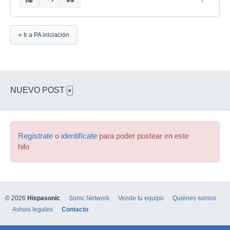
« Ir a PA iniciación
NUEVO POST
×
Regístrate
o
identifícate
para poder postear en este
hilo
© 2026
Hispasonic
Sonic Network
Vende tu equipo
Quiénes somos
Avisos legales
Contacto