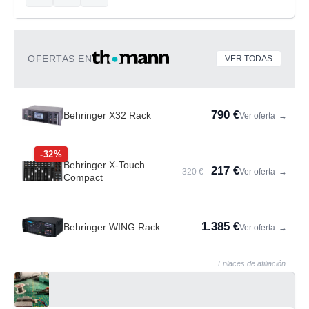
OFERTAS EN
VER TODAS
790 €
Behringer X32 Rack
Ver oferta
→
-32%
Behringer X-Touch
217 €
320 €
Ver oferta
→
Compact
1.385 €
Behringer WING Rack
Ver oferta
→
Enlaces de afiliación