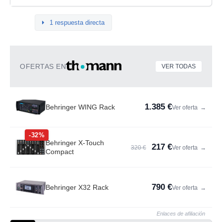
1 respuesta directa
OFERTAS EN
VER TODAS
1.385 €
Behringer WING Rack
Ver oferta
→
-32%
Behringer X-Touch
217 €
320 €
Ver oferta
→
Compact
790 €
Behringer X32 Rack
Ver oferta
→
Enlaces de afiliación