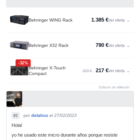
1.385 €
Behringer WING Rack
Ver oferta
→
790 €
Behringer X32 Rack
Ver oferta
→
-32%
Behringer X-Touch
217 €
320 €
Ver oferta
→
Compact
Enlaces de afiliación
por
delahoz
el 27/02/2023
#2
Hola!
yo he usado este micro durante años porque resiste