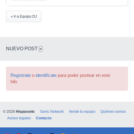
« Ir a Equipo DJ
NUEVO POST
×
Regístrate
o
identifícate
para poder postear en este
hilo
© 2026
Hispasonic
Sonic Network
Vende tu equipo
Quiénes somos
Avisos legales
Contacto