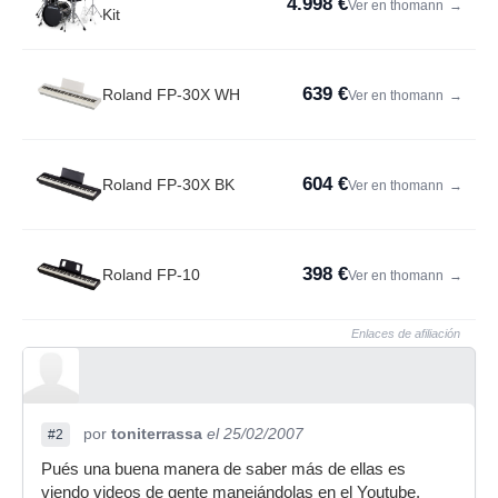
4.998 €
Ver en thomann
→
Kit
639 €
Roland FP-30X WH
Ver en thomann
→
604 €
Roland FP-30X BK
Ver en thomann
→
398 €
Roland FP-10
Ver en thomann
→
Enlaces de afiliación
por
toniterrassa
el 25/02/2007
#2
Pués una buena manera de saber más de ellas es
viendo videos de gente manejándolas en el Youtube.