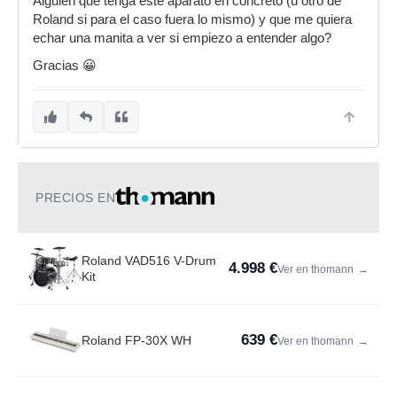
Alguien que tenga este aparato en concreto (u otro de
Roland si para el caso fuera lo mismo) y que me quiera
echar una manita a ver si empiezo a entender algo?
Gracias 😀
PRECIOS EN
Roland VAD516 V-Drum
4.998 €
Ver en thomann
→
Kit
639 €
Roland FP-30X WH
Ver en thomann
→