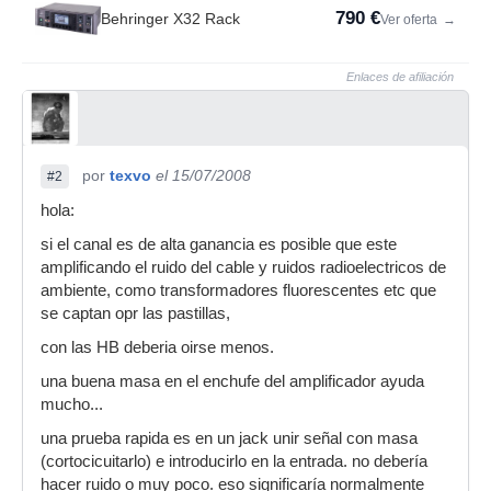
790 €
Behringer X32 Rack
Ver oferta
→
Enlaces de afiliación
por
texvo
el 15/07/2008
#2
hola:
si el canal es de alta ganancia es posible que este
amplificando el ruido del cable y ruidos radioelectricos de
ambiente, como transformadores fluorescentes etc que
se captan opr las pastillas,
con las HB deberia oirse menos.
una buena masa en el enchufe del amplificador ayuda
mucho...
una prueba rapida es en un jack unir señal con masa
(cortocicuitarlo) e introducirlo en la entrada. no debería
hacer ruido o muy poco. eso significaría normalmente