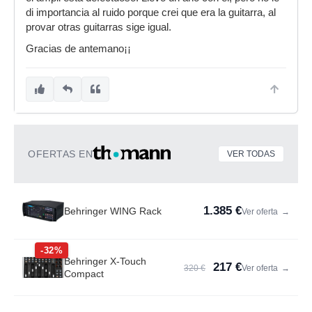
di importancia al ruido porque crei que era la guitarra, al
provar otras guitarras sige igual.
Gracias de antemano¡¡
OFERTAS EN
VER TODAS
1.385 €
Behringer WING Rack
Ver oferta
→
-32%
Behringer X-Touch
217 €
320 €
Ver oferta
→
Compact