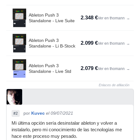
Ableton Push 3
2.348 €
Ver en thomann
→
Standalone - Live Suite
Ableton Push 3
2.099 €
Ver en thomann
→
Standalone - Li B-Stock
Ableton Push 3
2.079 €
Ver en thomann
→
Standalone - Live Std
Enlaces de afiliación
por
Kuvec
el 09/07/2021
#2
Mi última opción sería desinstalar ableton y volver a
instalarlo, pero mi conocimiento de las tecnologías me
hace este proceso muy pesado.