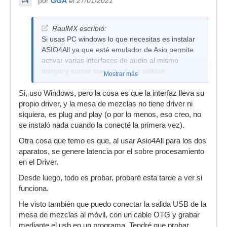
por
GGA
el 27/01/2021
#4
RaulMX escribió:
Si usas PC windows lo que necesitas es instalar
ASIO4All ya que esté emulador de Asio permite
activar varias interfaces de audio al mismo
tiempo y sumar sus entradas y salidas.
Mostrar más
Si, uso Windows, pero la cosa es que la interfaz lleva su
propio driver, y la mesa de mezclas no tiene driver ni
siquiera, es plug and play (o por lo menos, eso creo, no
se instaló nada cuando la conecté la primera vez).
Otra cosa que temo es que, al usar Asio4All para los dos
aparatos, se genere latencia por el sobre procesamiento
en el Driver.
Desde luego, todo es probar, probaré esta tarde a ver si
funciona.
He visto también que puedo conectar la salida USB de la
mesa de mezclas al móvil, con un cable OTG y grabar
mediante el usb en un programa. Tendré que probar