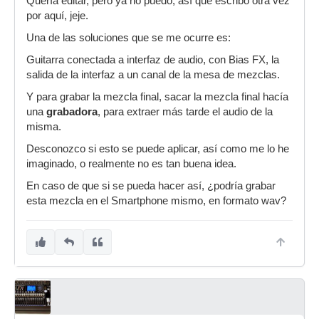
Quería editar, pero ya no puedo, así que escribo otra vez
donde surge el primer problema, ya que no
por aquí, jeje.
puedo seleccionar la interfaz de audio como
predeterminada para el BIAS FX, y aparte grabar
Una de las soluciones que se me ocurre es:
en el daw la mezcla de la mixer por usb, ya que
Guitarra conectada a interfaz de audio, con Bias FX, la
no me deja elegir las dos interfaces. ¿Existe
salida de la interfaz a un canal de la mesa de mezclas.
alguna solución? ¿Es una batalla perdida?
Y para grabar la mezcla final, sacar la mezcla final hacía
una
grabadora
, para extraer más tarde el audio de la
misma.
Desconozco si esto se puede aplicar, así como me lo he
imaginado, o realmente no es tan buena idea.
En caso de que si se pueda hacer así, ¿podría grabar
esta mezcla en el Smartphone mismo, en formato wav?