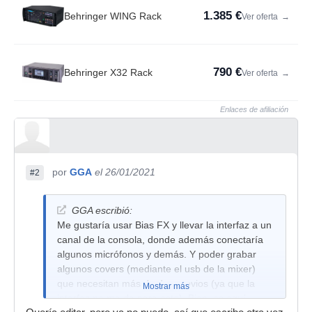
1.385 €
Behringer WING Rack
Ver oferta
→
790 €
Behringer X32 Rack
Ver oferta
→
Enlaces de afiliación
por
GGA
el 26/01/2021
#2
GGA escribió:
Me gustaría usar Bias FX y llevar la interfaz a un
canal de la consola, donde además conectaría
algunos micrófonos y demás. Y poder grabar
algunos covers (mediante el usb de la mixer)
que necesitan más de dos previos (ya que la
Mostrar más
interfaz no me da para esto). Bien, es aquí