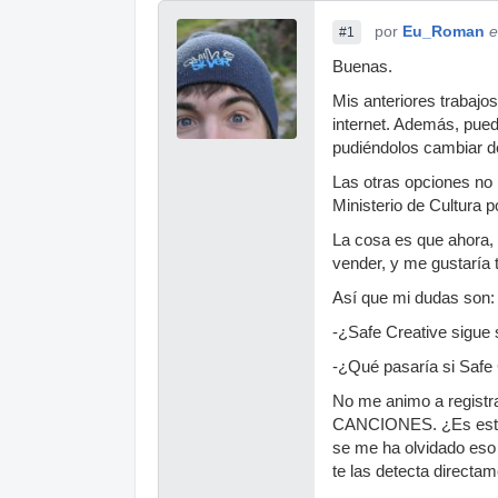
por
Eu_Roman
e
#1
Buenas.
Mis anteriores trabajos
internet. Además, pued
pudiéndolos cambiar de
Las otras opciones no
Ministerio de Cultura 
La cosa es que ahora, 
vender, y me gustaría t
Así que mi dudas son:
-¿Safe Creative sigue s
-¿Qué pasaría si Safe 
No me animo a regist
CANCIONES. ¿Es esto t
se me ha olvidado eso 
te las detecta directa