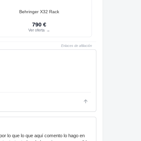
Behringer X32 Rack
790 €
Ver oferta
→
Enlaces de afiliación
 por lo que lo que aquí comento lo hago en