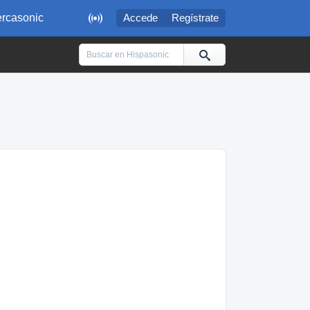

rcasonic
Accede
Regístrate