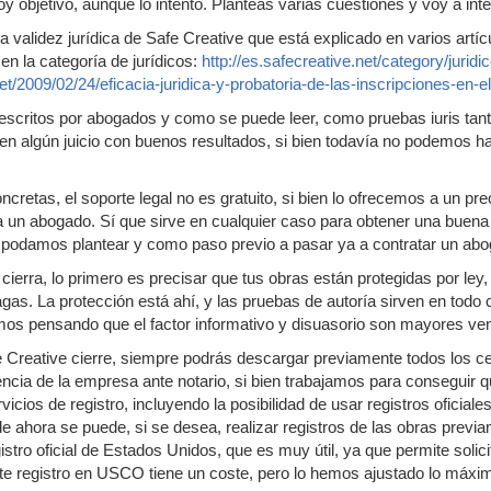
 objetivo, aunque lo intento. Planteas varias cuestiones y voy a inte
a validez jurídica de Safe Creative que está explicado en varios artí
 en la categoría de jurídicos:
http://es.safecreative.net/category/juridi
net/2009/02/24/eficacia-juridica-y-probatoria-de-las-inscripciones-en-el
 escritos por abogados y como se puede leer, como pruebas iuris tant
en algún juicio con buenos resultados, si bien todavía no podemos hac
ncretas, el soporte legal no es gratuito, si bien lo ofrecemos a un pr
 un abogado. Sí que sirve en cualquier caso para obtener una buena v
 podamos plantear y como paso previo a pasar ya a contratar un abo
cierra, lo primero es precisar que tus obras están protegidas por ley,
agas. La protección está ahí, y las pruebas de autoría sirven en todo
uimos pensando que el factor informativo y disuasorio son mayores ven
 Creative cierre, siempre podrás descargar previamente todos los cert
encia de la empresa ante notario, si bien trabajamos para conseguir qu
vicios de registro, incluyendo la posibilidad de usar registros oficia
de ahora se puede, si se desea, realizar registros de las obras previ
gistro oficial de Estados Unidos, que es muy útil, ya que permite solic
e registro en USCO tiene un coste, pero lo hemos ajustado lo máxim