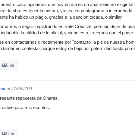
n nuestro caso opinamos que hoy en día es un anacronismo exigir tal 
ificar la obra es tener la misma, ya sea en pentagrama o interpretada, p
nte ha habido un plagio, gracias a la canción tocada, o similar.
nimamos a seguir registrando en Safe Creative, pero sin dejar de usar 
indudable la utilidad de lo oficial, y dicho esto, creemos que el pod
s en contactarnos directamente por "contacto" a pie de nuestra hom
o tardar en contestar porque estoy de baja por paternidad hasta prim
Citar
ina
el 27/05/2011
eresante respuesta de Oneras.
eative para mis escritos.
Citar