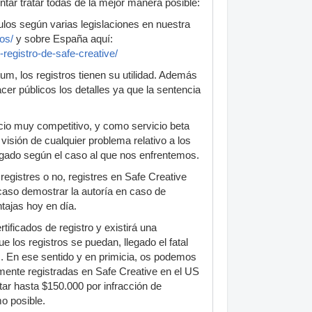
ntar tratar todas de la mejor manera posible:
culos según varias legislaciones en nuestra
cos/
y sobre España aquí:
-registro-de-safe-creative/
um, los registros tienen su utilidad. Además
er públicos los detalles ya que la sentencia
ecio muy competitivo, y como servicio beta
isión de cualquier problema relativo a los
gado según el caso al que nos enfrentemos.
 registres o no, registres en Safe Creative
 caso demostrar la autoría en caso de
tajas hoy en día.
ificados de registro y existirá una
e los registros se puedan, llegado el fatal
les. En ese sentido y en primicia, os podemos
amente registradas en Safe Creative en el US
itar hasta $150.000 por infracción de
o posible.