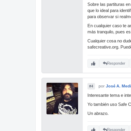
Sobre las partituras e
que lo ideal para ident
para observar si realme
En cualquier caso te a
más tranquilo, pues es 
Cualquier cosa no dude
safecreative.org. Pued
Responder
por
José A. Med
#4
Interesante tema e int
Yo también uso Safe Cr
Un abrazo.
Responder