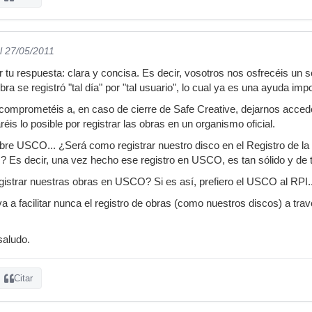
l 27/05/2011
r tu respuesta: clara y concisa. Es decir, vosotros nos osfrecéis un 
bra se registró "tal día" por "tal usuario", lo cual ya es una ayuda impo
s comprometéis a, en caso de cierre de Safe Creative, dejarnos accede
réis lo posible por registrar las obras en un organismo oficial.
obre USCO... ¿Será como registrar nuestro disco en el Registro de la P
 Es decir, una vez hecho ese registro en USCO, es tan sólido y de t
trar nuestras obras en USCO? Si es así, prefiero el USCO al RPI...
a a facilitar nunca el registro de obras (como nuestros discos) a tra
saludo.
Citar