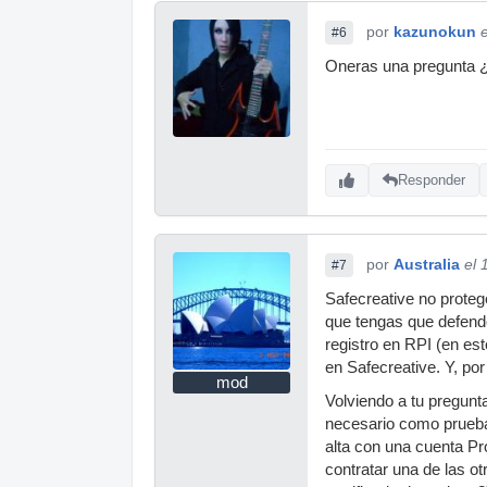
por
kazunokun
#6
Oneras una pregunta ¿c
Responder
por
Australia
el 
#7
Safecreative no proteg
que tengas que defend
registro en RPI (en est
en Safecreative. Y, po
mod
Volviendo a tu pregunta
necesario como prueba,
alta con una cuenta Pr
contratar una de las ot