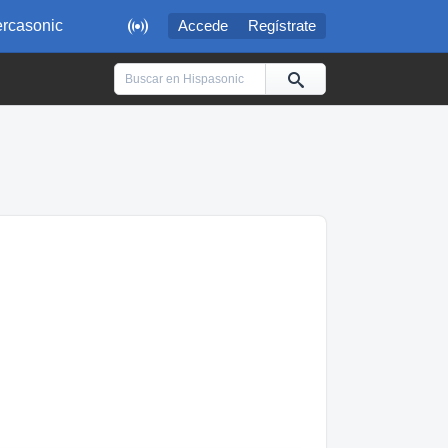

rcasonic
Accede
Regístrate