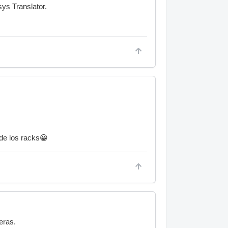
sys Translator.
 de los racks😀
eras.