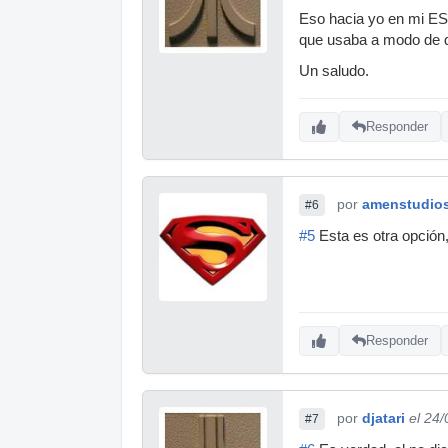
Eso hacia yo en mi ES
que usaba a modo de di
Un saludo.
Responder
por
amenstudio
#6
#5
Esta es otra opción
Responder
por
djatari
el 24
#7