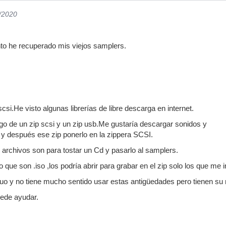
6/2020
to he recuperado mis viejos samplers.
csi.He visto algunas librerías de libre descarga en internet.
o de un zip scsi y un zip usb.Me gustaría descargar sonidos y
b y después ese zip ponerlo en la zippera SCSI.
 archivos son para tostar un Cd y pasarlo al samplers.
 que son .iso ,los podría abrir para grabar en el zip solo los que me
uo y no tiene mucho sentido usar estas antigüedades pero tienen su ro
uede ayudar.