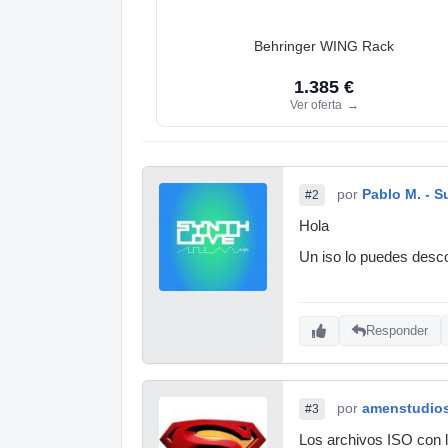
Behringer WING Rack
1.385 €
Ver oferta
→
por
Pablo M. - S
#2
Hola
Un iso lo puedes desco
Responder
por
amenstudio
#3
Los archivos ISO con l