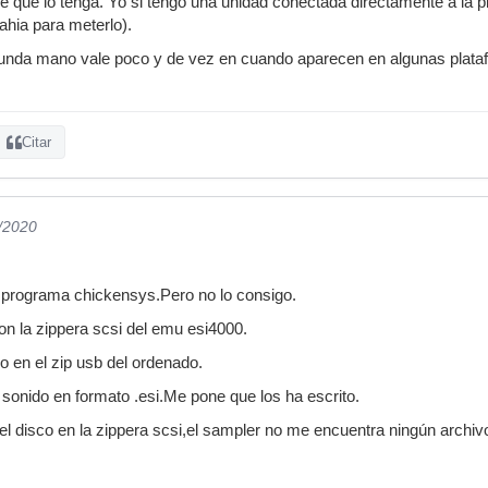
e que lo tenga. Yo si tengo una unidad conectada directamente a la p
hia para meterlo).
unda mano vale poco y de vez en cuando aparecen en algunas plata
Citar
6/2020
 programa chickensys.Pero no lo consigo.
on la zippera scsi del emu esi4000.
 en el zip usb del ordenado.
sonido en formato .esi.Me pone que los ha escrito.
el disco en la zippera scsi,el sampler no me encuentra ningún archivo