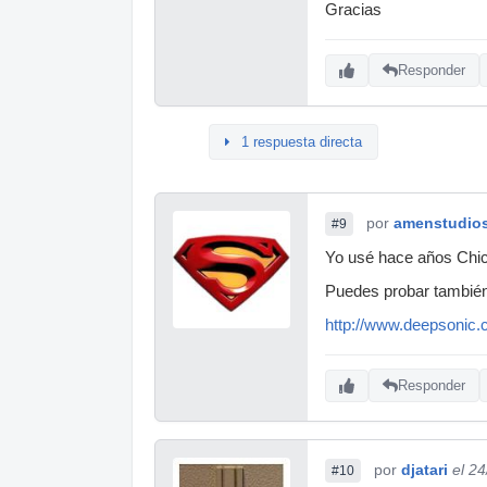
Gracias
Responder
1 respuesta directa
por
amenstudio
#9
Yo usé hace años Chick
Puedes probar también
http://www.deepsonic.
Responder
por
djatari
el 2
#10