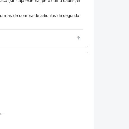
laca (sin caja externa, pero como sabes, el
formas de compra de articulos de segunda
...