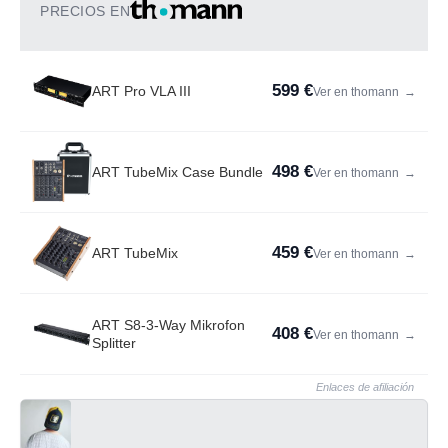
PRECIOS EN
599 €
ART Pro VLA III
Ver en thomann
→
498 €
ART TubeMix Case Bundle
Ver en thomann
→
459 €
ART TubeMix
Ver en thomann
→
ART S8-3-Way Mikrofon
408 €
Ver en thomann
→
Splitter
Enlaces de afiliación