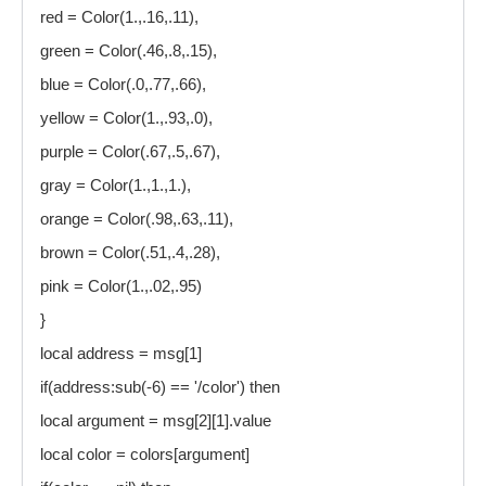
red = Color(1.,.16,.11),
green = Color(.46,.8,.15),
blue = Color(.0,.77,.66),
yellow = Color(1.,.93,.0),
purple = Color(.67,.5,.67),
gray = Color(1.,1.,1.),
orange = Color(.98,.63,.11),
brown = Color(.51,.4,.28),
pink = Color(1.,.02,.95)
}
local address = msg[1]
if(address:sub(-6) == '/color') then
local argument = msg[2][1].value
local color = colors[argument]