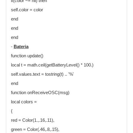
if(color ~= nil) then
self.color = color
end
end
end
-
Bateria
function update()
local t = math.ceil(getBatteryLevel() * 100.)
self.values.text = tostring(t) .. '%'
end
function onReceiveOSC(msg)
local colors =
{
red = Color(1.,.16,.11),
green = Color(.46,.8,.15),