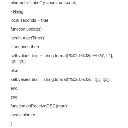
elemento "Label" y añadir un script.
-
Reloj
local seconds = true
function update()
local t = getTime()
if seconds then
self.values.text = string.format('%02d:%02d:%02d', t[1],
t[2], t[3])
else
self.values.text = string.format('%02d:%02d', t[1], t[2])
end
end
function onReceiveOSC(msg)
local colors =
{