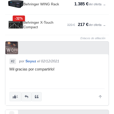
1.385 €
Behringer WING Rack
Ver oferta
→
-32%
Behringer X-Touch
217 €
320 €
Ver oferta
→
Compact
Enlaces de afiliación
por
Soyuz
el 02/12/2021
#2
Mil gracias por compartirlo!
1