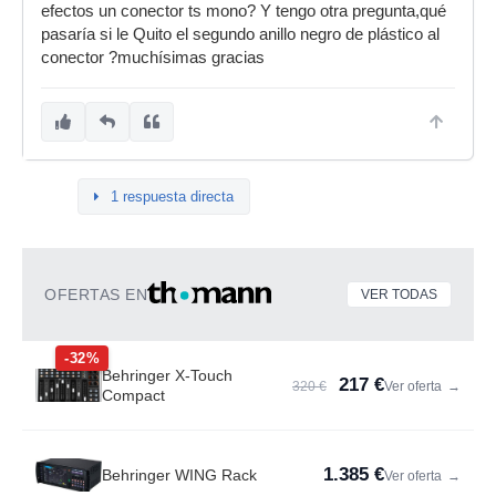
efectos un conector ts mono? Y tengo otra pregunta,qué
pasaría si le Quito el segundo anillo negro de plástico al
conector ?muchísimas gracias
1 respuesta directa
OFERTAS EN
VER TODAS
-32%
Behringer X-Touch
217 €
320 €
Ver oferta
→
Compact
1.385 €
Behringer WING Rack
Ver oferta
→