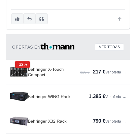
OFERTAS EN
VER TODAS
-32%
Behringer X-Touch
217 €
320 €
Ver oferta
→
Compact
1.385 €
Behringer WING Rack
Ver oferta
→
790 €
Behringer X32 Rack
Ver oferta
→