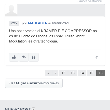
Enlaces de afiliación
por
MADFADER
el 09/09/2021
#227
Una observacion el KRAMER PIE COMPRESSOR no
es de Puente de Diodos, es PWM, Pulse Widht
Modulation, es otra tecnología.
«
‹
12
13
14
15
16
« Ir a Plugins e instrumentos virtuales
NUEVO POST
×