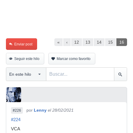
«
‹
12
13
14
15
16
Enviar post
Seguir este hilo
Marcar como favorito
por
Lenny
el 28/02/2021
#226
#224
VCA