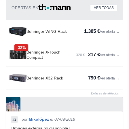
OFERTAS EN
VER TODAS
1.385 €
Behringer WING Rack
Ver oferta
→
-32%
Behringer X-Touch
217 €
320 €
Ver oferta
→
Compact
790 €
Behringer X32 Rack
Ver oferta
→
Enlaces de afiliación
por
Mikolópez
el 07/09/2018
#2
[ Imagen externa no disponible ]