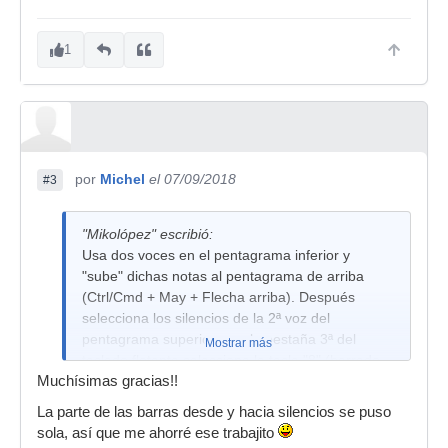
1
por
Michel
el 07/09/2018
#3
"Mikolópez" escribió:
Usa dos voces en el pentagrama inferior y
"sube" dichas notas al pentagrama de arriba
(Ctrl/Cmd + May + Flecha arriba). Después
selecciona los silencios de la 2ª voz del
pentagrama superior y en la pestaña 3ª del
Mostrar más
teclado flotante selecciona la tecla "8" (barrado
Muchísimas gracias!!
de notas o silencios intermedios). Al final oculta
silencios superfluos. Et voilà!
La parte de las barras desde y hacia silencios se puso
sola, así que me ahorré ese trabajito