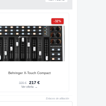
-32%
Behringer X-Touch Compact
217 €
320 €
Ver oferta
→
Enlaces de afiliación