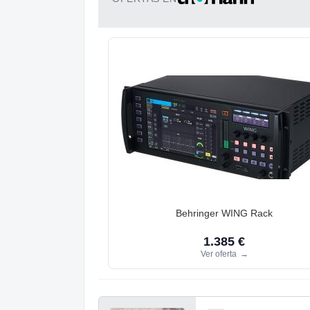
Behringer WING Rack
1.385 €
Ver oferta
→