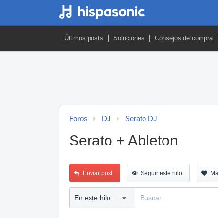
Últimos posts
Soluciones
Consejos de compra
Foros
DJ
Serato DJ
Serato + Ableton
Enviar post
Seguir este hilo
Ma