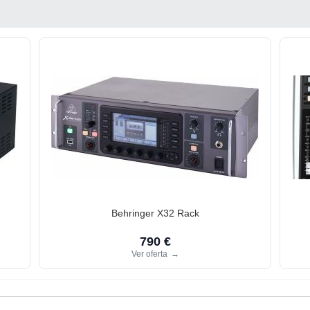
Behringer X32 Rack
790 €
Ver oferta
→