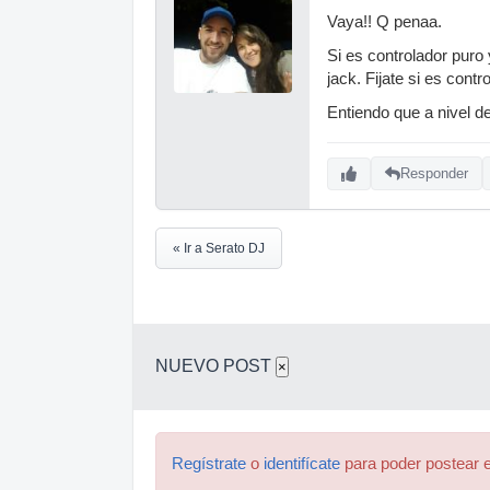
Vaya!! Q penaa.
Si es controlador puro
jack. Fijate si es cont
Entiendo que a nivel d
Responder
« Ir a Serato DJ
NUEVO POST
×
Regístrate
o
identifícate
para poder postear e