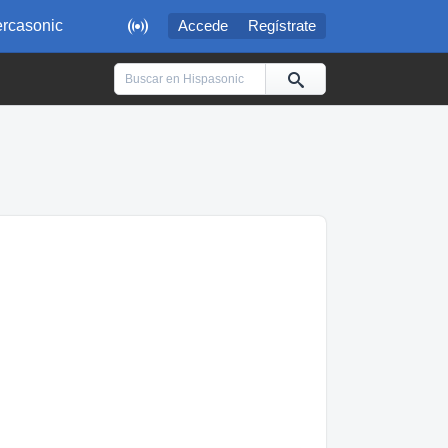

rcasonic
Accede
Regístrate