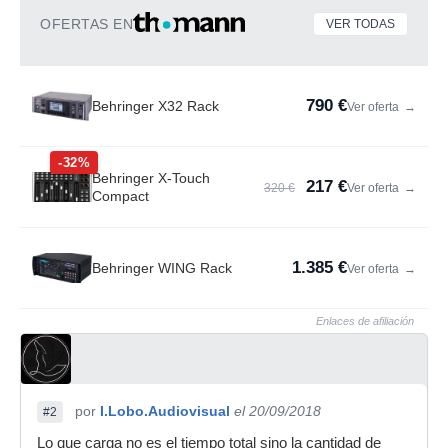
OFERTAS EN
VER TODAS
790 €
Behringer X32 Rack
Ver oferta
→
-32%
Behringer X-Touch
217 €
320 €
Ver oferta
→
Compact
1.385 €
Behringer WING Rack
Ver oferta
→
Enlaces de afiliación
por
I.Lobo.Audiovisual
el 20/09/2018
#2
Lo que carga no es el tiempo total sino la cantidad de