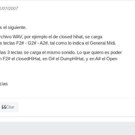
11/07/2007
 el siguiente.
chivo WAV, por ejemplo el de closed hihat, se carga
 teclas F2# - G2# - A2#, tal como lo indica el General Midi.
las 3 teclas se carga el mismo sonido. Lo que quiero es poder
en F2# el closedHiHat, en G# el DumpHiHat, y en A# el Open
cias
Citar