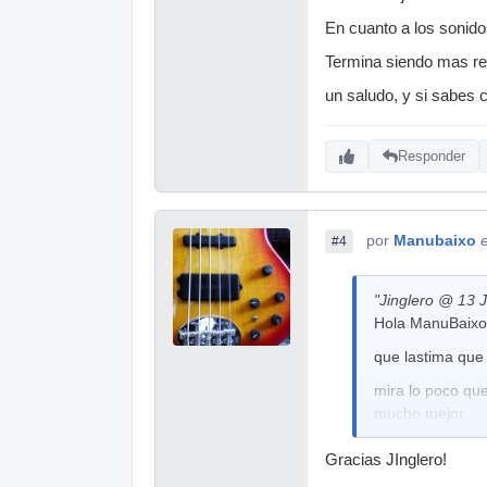
En cuanto a los sonid
Termina siendo mas re
un saludo, y si sabes
Responder
por
Manubaixo
#4
"Jinglero @ 13 J
Hola ManuBaixo
que lastima qu
mira lo poco qu
mucho mejor.
En cuanto a los
Gracias JInglero!
demás.