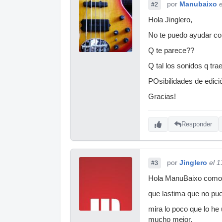
por
Manubaixo
#2
Hola Jinglero,
No te puedo ayudar con
Q te parece??
Q tal los sonidos q tr
POsibilidades de edici
Gracias!
Responder
por
Jinglero
el 
#3
Hola ManuBaixo como 
que lastima que no p
mira lo poco que lo h
mucho mejor.