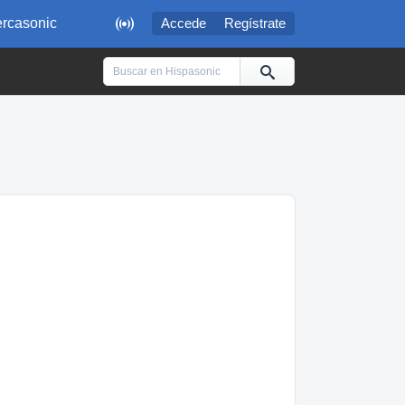

rcasonic
Accede
Regístrate