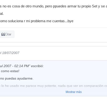
os no es cosa de otro mundo, pero ppuedes armar tu propio Set y s
al.
 como soluciona r mi problema me cuentas...bye
Citar
el 18/07/2007
ul 2007 - 02:14 PM" escribió:
 como estas!
e no puedas ayudarme.
e lo he usado me parece muy potente, nada que ver en comparación co
Mostrar más
 sonidos no es cosa de otro mundo, pero ppuedes armar tu propio Set