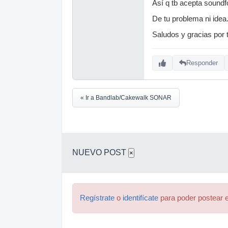
Así q tb acepta soundfo
Termina siendo 
De tu problema ni idea.
un saludo, y si
Saludos y gracias por 
Responder
« Ir a Bandlab/Cakewalk SONAR
NUEVO POST
×
Regístrate
o
identifícate
para poder postear e