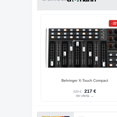
-3
Behringer X-Touch Compact
217 €
320 €
Ver oferta
→