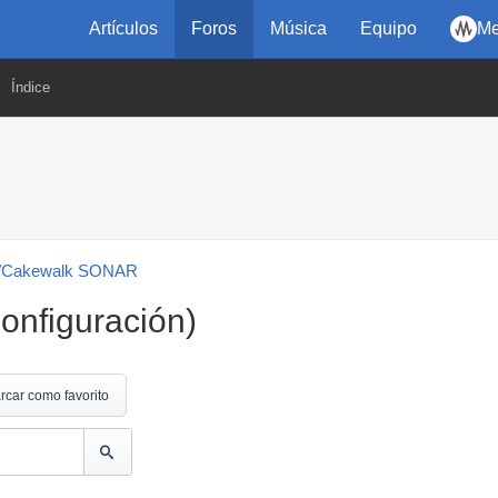
Artículos
Foros
Música
Equipo
Me
Índice
b/Cakewalk SONAR
onfiguración)
rcar como favorito