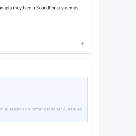
e adapta muy bien a SoundFonts y demás.
n el session drummer del sonar 4, este es
 y se adapta muy bien a SoundFonts y