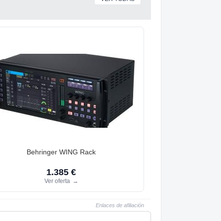
Behringer WING Rack
1.385 €
Ver oferta
→
Enlaces de afiliación