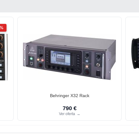
2%
Behringer X32 Rack
790 €
Ver oferta
→