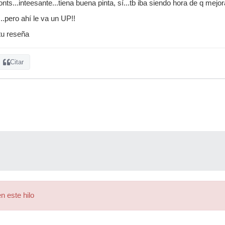
nts...inteesante...tiena buena pinta, sí...tb iba siendo hora de q mejor
mas real.
..pero ahí le va un UP!!
 sabes como soluciona r mi problema me cuentas...bye
tu reseña
Citar
n este hilo