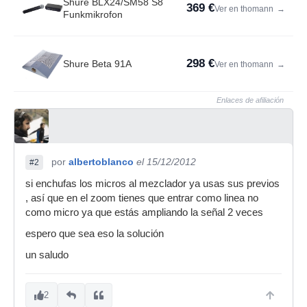
Shure BLX24/SM58 S8
369 €
Ver en thomann
→
Funkmikrofon
298 €
Shure Beta 91A
Ver en thomann
→
Enlaces de afiliación
por
albertoblanco
el 15/12/2012
#2
si enchufas los micros al mezclador ya usas sus previos
, así que en el zoom tienes que entrar como linea no
como micro ya que estás ampliando la señal 2 veces
espero que sea eso la solución
un saludo
2