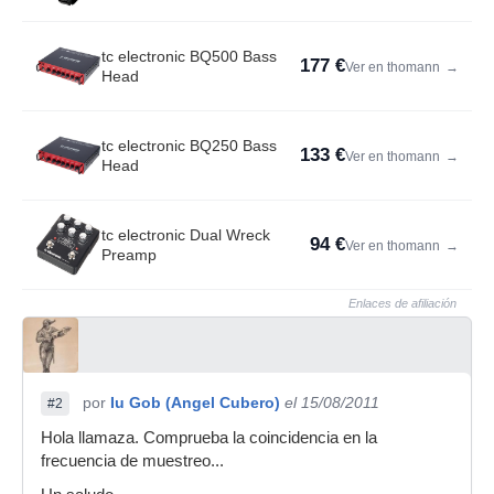
tc electronic BQ500 Bass
177 €
Ver en thomann
→
Head
tc electronic BQ250 Bass
133 €
Ver en thomann
→
Head
tc electronic Dual Wreck
94 €
Ver en thomann
→
Preamp
Enlaces de afiliación
por
Iu Gob (Angel Cubero)
el 15/08/2011
#2
Hola llamaza. Comprueba la coincidencia en la
frecuencia de muestreo...