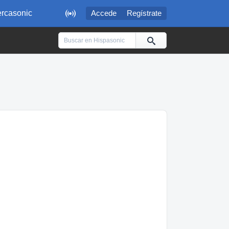

rcasonic
Accede
Regístrate