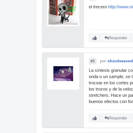
el trecero
http://www.n
Responder
por
shockwaved
#5
La síntesis granular 
onda o un sample, se 
trocear en los cortes 
los trozos y de la velo
stretchers. Hace un p
buenos efectos con f
Responder