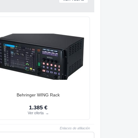
Behringer WING Rack
1.385 €
Ver oferta
→
Enlaces de afiliación