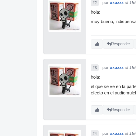
por
xxazzz
el 15
#2
hola:
muy bueno, indispensa
Responder
por
xxazzz
el 15
#3
hola:
el que se ve en la par
efecto en el audiomulc
Responder
por
xxazzz
el 15
#4