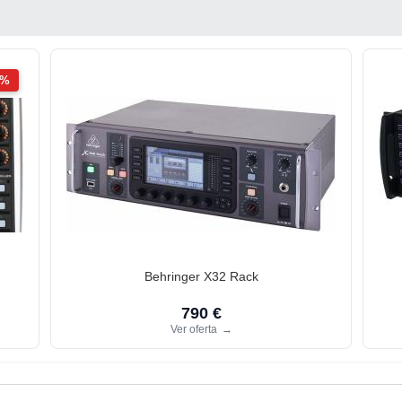
2%
Behringer X32 Rack
790 €
Ver oferta
→