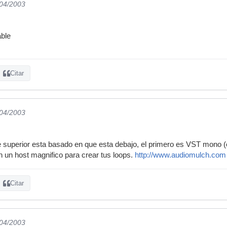
/04/2003
ble
Citar
/04/2003
te superior esta basado en que esta debajo, el primero es VST mono 
h un host magnifico para crear tus loops.
http://www.audiomulch.com
Citar
/04/2003