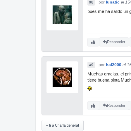
por
lunatic
el 15
#8
pues me ha salido un 
Responder
por
hal2000
el 1
#9
Muchas gracias, el pri
tiene buena pinta Muc
Responder
« Ir a Charla general