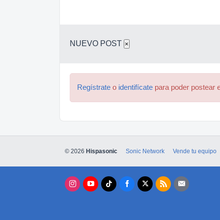
NUEVO POST
×
Regístrate
o
identifícate
para poder postear e
© 2026
Hispasonic
Sonic Network
Vende tu equipo