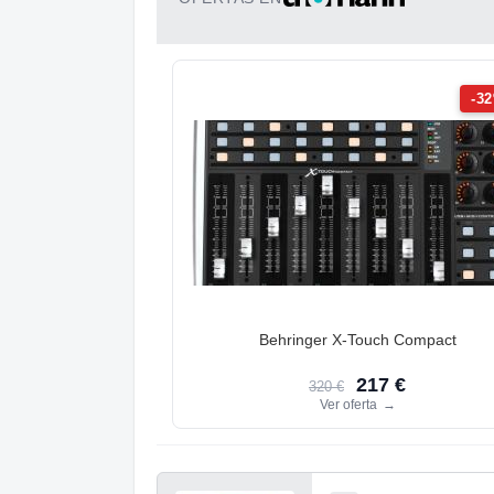
-3
Behringer X-Touch Compact
217 €
320 €
Ver oferta
→