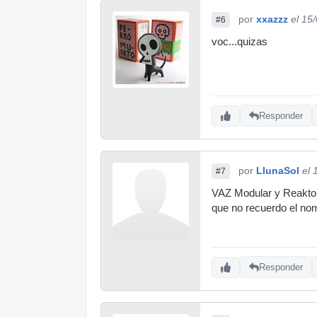
por
xxazzz
el 15
#6
voc...quizas
Responder
por
LlunaSol
el 
#7
VAZ Modular y Reaktor
que no recuerdo el no
Responder