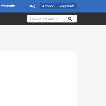

rcasonic
Accede
Regístrate